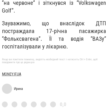
“на червоне” і зіткнувся із “Volkswagen
Golf”.
Зауважимо, що внаслідок ДТП
постраждала 17-річна пасажирка
“Фольксвагена”. Її та водія “ВАЗу”
госпіталізували у лікарню.
Якщо ви помітили помилку, виділіть необхідний текст і натисніть Ctrl + Enter, щоб
повідомити про це редакцію
MONEY.IF.UA
Ирина
0,0