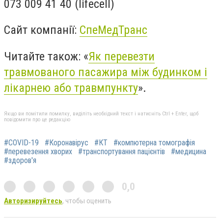
073 009 41 40 (lifecell)
Сайт компанії:
СпеМедТранс
Читайте також: «
Як перевезти
травмованого пасажира між будинком і
лікарнею або травмпункту
».
Якщо ви помітили помилку, виділіть необхідний текст і натисніть Ctrl + Enter, щоб
повідомити про це редакцію
#COVID-19
#Коронавірус
#КТ
#компютерна томографія
#перевезення хворих
#транспортування пацієнтів
#медицина
#здоров'я
0,0
Авторизируйтесь
, чтобы оценить