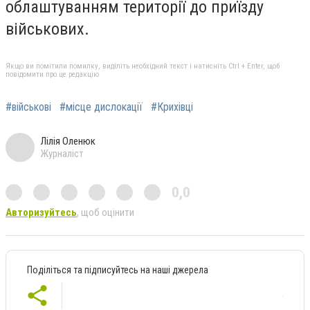
облаштуванням території до приїзду
військових.
Якщо ви помітили помилку, виділіть необхідний текст і натисніть Ctrl + Enter, щоб
повідомити про це редакцію
#військові
#місце дислокації
#Крихівці
Лілія Оленюк
Журналіст
0,0
Авторизуйтесь
, щоб оцінити
Поділіться та підписуйтесь на наші джерела