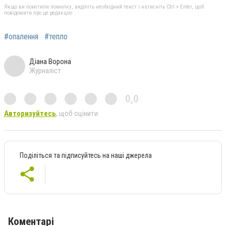
Якщо ви помітили помилку, виділіть необхідний текст і натисніть Ctrl + Enter, щоб
повідомити про це редакцію
#опалення
#тепло
Діана Ворона
Журналіст
0,0
Авторизуйтесь
, щоб оцінити
Поділіться та підписуйтесь на наші джерела
Коментарі