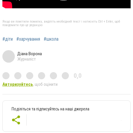
Якщо ви помітили помилку, виділіть необхідний текст і натисніть Ctrl + Enter, щоб
повідомити про це редакцію
#діти
#харчування
#школа
Діана Ворона
Журналіст
0,0
Авторизуйтесь
, щоб оцінити
Поділіться та підписуйтесь на наші джерела