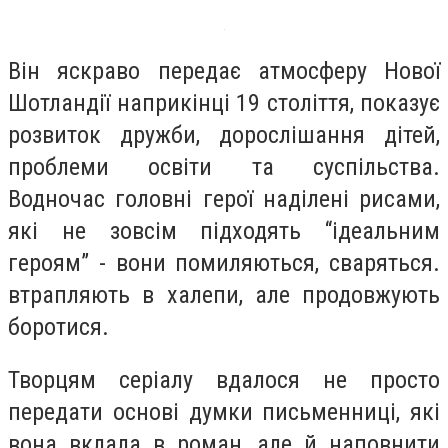
Він яскраво передає атмосферу Нової
Шотландії наприкінці 19 століття, показує
розвиток дружби, дорослішання дітей,
проблеми освіти та суспільства.
Водночас головні герої наділені рисами,
які не зовсім підходять “ідеальним
героям” - вони помиляються, сваряться.
втрапляють в халепи, але продовжують
боротися.
Творцям серіалу вдалося не просто
передати основі думки письменниці, які
вона вклала в роман, але й наповнити