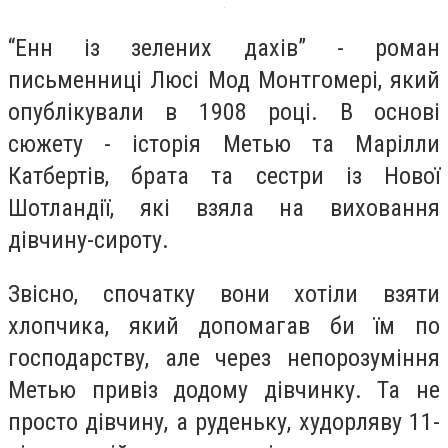
“Енн із зелених дахів” - роман
письменниці Люсі Мод Монтгомері, який
опублікували в 1908 році. В основі
сюжету - історія Метью та Марілли
Катбертів, брата та сестри із Нової
Шотландії, які взяла на виховання
дівчину-сироту.
Звісно, спочатку вони хотіли взяти
хлопчика, який допомагав би їм по
господарству, але через непорозуміння
Метью привіз додому дівчинку. Та не
просто дівчину, а руденьку, худорляву 11-