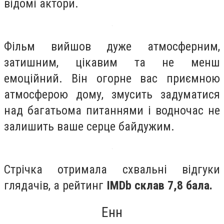
відомі актори.
Фільм вийшов дуже атмосферним,
затишним, цікавим та не менш
емоційний. Він огорне вас приємною
атмосферою дому, змусить задуматися
над багатьома питаннями і водночас не
залишить ваше серце байдужим.
Стрічка отримала схвальні відгуки
глядачів, а рейтинг
IMDb склав 7,8 бала.
Енн