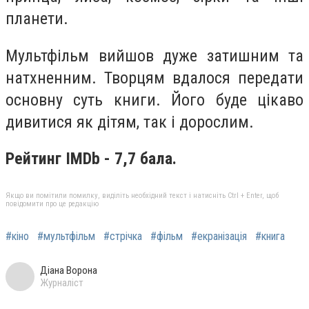
планети.
Мультфільм вийшов дуже затишним та
натхненним. Творцям вдалося передати
основну суть книги. Його буде цікаво
дивитися як дітям, так і дорослим.
Рейтинг IMDb - 7,7 бала.
Якщо ви помітили помилку, виділіть необхідний текст і натисніть Ctrl + Enter, щоб
повідомити про це редакцію
#кіно
#мультфільм
#стрічка
#фільм
#екранізація
#книга
Діана Ворона
Журналіст