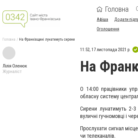
Головна
Афіша
Додати підп
Оголошення
Головна
На Франківщині лунатимуть сирени
11:52, 17 листопада 2021 р.
На Франк
Лілія Оленюк
Журналіст
О 14:00 працівники упр
обласну систему центра
Сирени лунатимуть 2-3
вуличні гучномовці і чер
Прослухати сигнал місце
чи телеканалів.