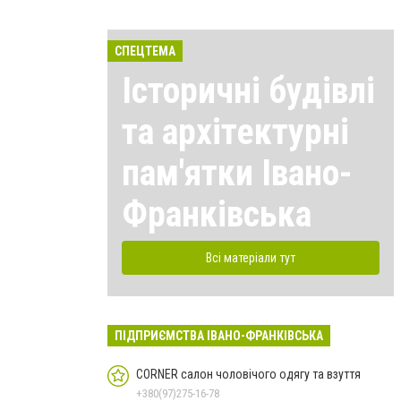
СПЕЦТЕМА
Історичні будівлі
та архітектурні
пам'ятки Івано-
Франківська
Всі матеріали тут
ПІДПРИЄМСТВА ІВАНО-ФРАНКІВСЬКА
CORNER салон чоловічого одягу та взуття
+380(97)275-16-78