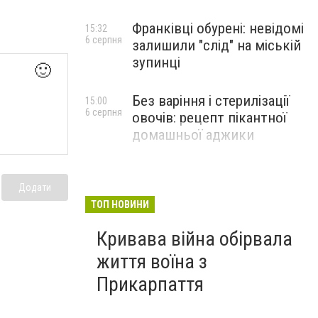
Франківці обурені: невідомі
15:32
6 серпня
залишили "слід" на міській
зупинці
🙂
Без варіння і стерилізації
15:00
6 серпня
овочів: рецепт пікантної
домашньої аджики
Додати
ТОП НОВИНИ
Кривава війна обірвала
життя воїна з
Прикарпаття