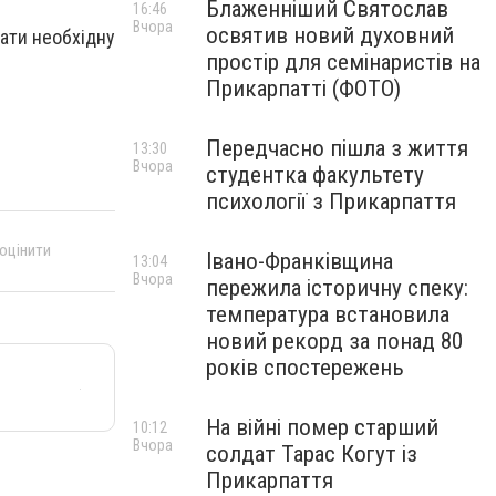
Блаженніший Святослав
16:46
Вчора
освятив новий духовний
хати необхідну
простір для семінаристів на
Прикарпатті (ФОТО)
Передчасно пішла з життя
13:30
Вчора
студентка факультету
психології з Прикарпаття
 оцінити
Івано-Франківщина
13:04
Вчора
пережила історичну спеку:
температура встановила
новий рекорд за понад 80
років спостережень
На війні помер старший
10:12
Вчора
солдат Тарас Когут із
Прикарпаття