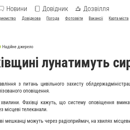
Новини
Довідник
Дозвілля
риємство
Довідкова
Погода
Фотозвіти
Вакансії
Карта міста
Надійне джерело
івщині лунатимуть си
авління з питань цивільного захисту облдержадміністрац
лізованого оповіщення.
 хвилини. Фахівці кажуть, що систему оповіщення вмик
ез місцеві телеканали.
ві мешканці можуть через радіоприймач, на хвилях місцеви