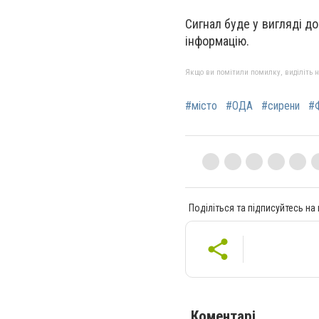
Сигнал буде у вигляді до
інформацію.
Якщо ви помітили помилку, виділіть нео
#місто
#ОДА
#сирени
#Ф
Поділіться та підписуйтесь на
Коментарі