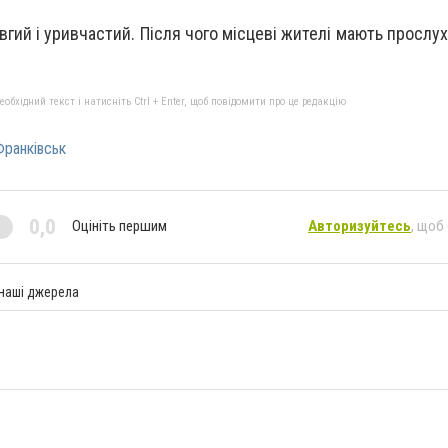
вгий і уривчастий. Після чого місцеві жителі мають прослу
бхідний текст і натисніть Ctrl + Enter, щоб повідомити про це редакцію
ранківськ
0,0
Оцініть першим
Авторизуйтесь
, щоб
 наші джерела