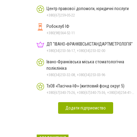
Центр правової допомоги, юридичні послуги
+380(67)259-05-22
Робоклуб ІФ
+380(98)564-52-11
ДП "ІВАНО-ФРАНКІВСЬК­СТАНДАРТ­МЕТРОЛОГІЯ"
+380(34)253-56-17, +380(34)253-02-00
Івано-Франківська міська стоматологічна
поліклініка
+380(34)253-32-08, +380(34)253-03-96
ТзОВ «Пасічна-ІФ» (житловий фонд округ 5)
+380(67)340-75-26, +380(67)340-75-36, +380(34)254-41-10
Додати підприємство