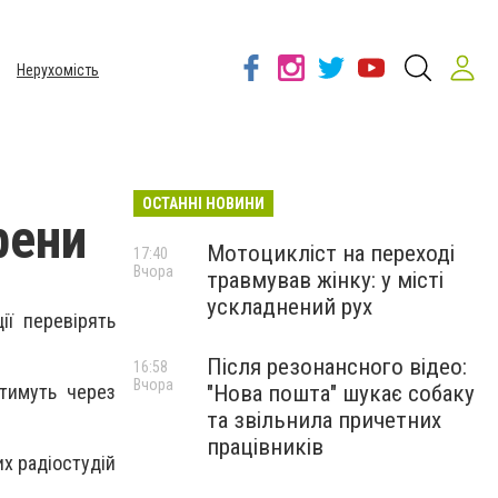
Нерухомість
ОСТАННІ НОВИНИ
рени
Мотоцикліст на переході
17:40
Вчора
травмував жінку: у місті
ускладнений рух
ії перевірять
Після резонансного відео:
16:58
Вчора
"Нова пошта" шукає собаку
атимуть через
та звільнила причетних
працівників
х радіостудій