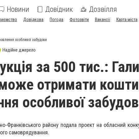
Новини
Довідник
Дозвілля
риємство
Довідкова
Погода
Фотозвіти
Вакансії
Карта міста
дновлення особливої забудови
Надійне джерело
укція за 500 тис.: Гал
може отримати кошти
ння особливої забудо
ано-Франківського району подала проект на обласний конку
вого самоврядування.