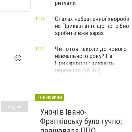
ритуали
Спалах небезпечної хвороби
10:24
на Прикарпатті: що потрібно
зробити вже зараз
Чи готові школи до нового
10:00
навчального року? На
🙂
Прикарпатті тривають
перевірки (ФОТО)
ТОП НОВИНИ
Додати
Уночі в Івано-
Франківську було гучно:
працювала ППО