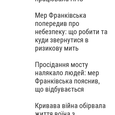
Мер Франківська
попередив про
небезпеку: що робити та
куди звернутися в
ризикову мить
Просідання мосту
налякало людей: мер
Франківська пояснив,
що відбувається
Кривава війна обірвала
життя воїна з