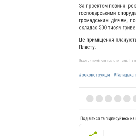
За проектом повинні рек
господарськими споруда
громадським діячем, по
складає 500 тисяч гриве
Це приміщення планують 
Пласту.
Якщо ви помітили помилку, виділіть нео
#реконструкція
#Галицька 
Поділіться та підписуйтесь на