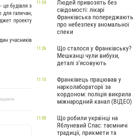
Людей привозять без
11:59
- це будівля з
свідомості: лікарі
 для галичан,
Франківська попереджають
юджет проекту
про небезпеку аномальної
спеки
дин учасників
Що сталося у Франківську?
11:26
Мешканці чули вибухи,
деталі з’ясовують
Франківець працював у
11:15
нарколабораторії за
кордоном: поліція викрила
 оцінити
міжнародний канал (ВІДЕО)
Що робили українці на
11:00
Яблуневий Спас: таємничі
традиції, прикмети та