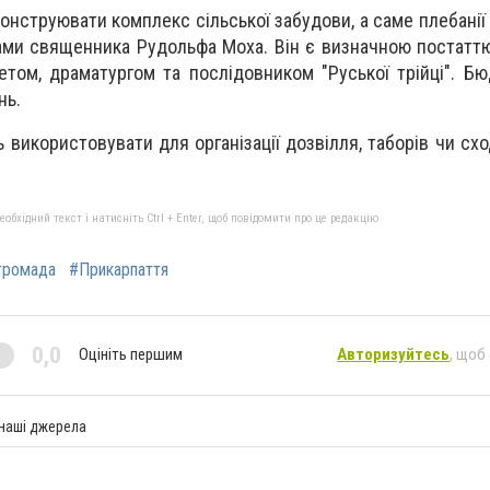
онструювати комплекс сільської забудови, а саме плебанії 
ми священника Рудольфа Моха. Він є визначною постаттю
етом, драматургом та послідовником "Руської трійці". Б
нь.
використовувати для організації дозвілля, таборів чи схо
бхідний текст і натисніть Ctrl + Enter, щоб повідомити про це редакцію
громада
#Прикарпаття
0,0
Оцініть першим
Авторизуйтесь
, щоб
 наші джерела