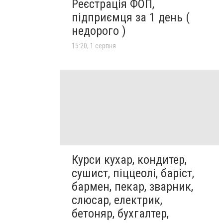
Реєстрація ФОП,
підприємця за 1 день (
недорого )
15:20, 1 серпня
Курси кухар, кондитер,
сушист, піццеолі, баріст,
бармен, пекар, зварник,
слюсар, електрик,
бетоняр, бухгалтер,