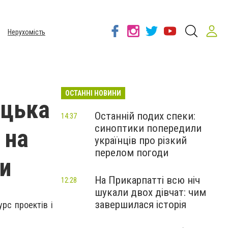
Нерухомість
ОСТАННІ НОВИНИ
ицька
Останній подих спеки:
14:37
синоптики попередили
 на
українців про різкий
перелом погоди
ви
На Прикарпатті всю ніч
12:28
шукали двох дівчат: чим
завершилася історія
рс проектів і