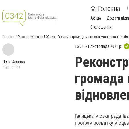
Головна
Афіша
Додати підп
Оголошення
Головна
Реконструкція за 500 тис.: Галицька громада може отримати кошти на ві
16:31, 21 листопада 2021 р.
Реконстр
Лілія Оленюк
Журналіст
громада 
відновле
Галицька міська рада Ів
програм розвитку місце