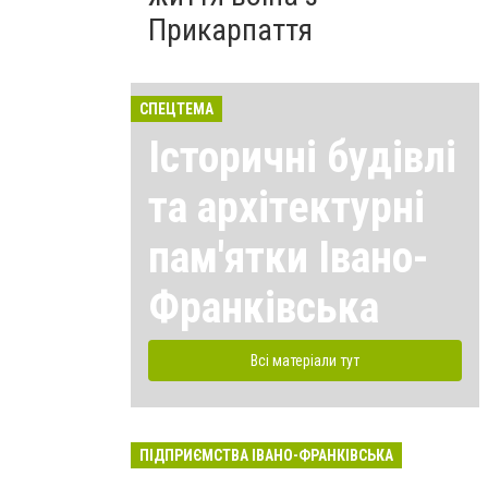
Прикарпаття
СПЕЦТЕМА
Історичні будівлі
та архітектурні
пам'ятки Івано-
Франківська
Всі матеріали тут
ПІДПРИЄМСТВА ІВАНО-ФРАНКІВСЬКА