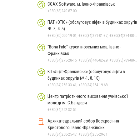
COAX Software, м. Івано-Франківськ
+380(68)240-87-00
ПАТ «ОТІС» (обслуговує ліфти в будинках округів
№ -3, 4, 5)
+380(80)050-19-01, +380(34)271-01-37, +380(34)274-08-40
"Bona Fide" курси іноземних мов, Івано-
Франківськ
+380(34)275-28-15, +380(93)446-82-29, +380(95)789-88-14, +380(67)343-02-99
КП «Ліфт-Франківськ» (обслуговує ліфти в
будинках округів № -1, 8, 10)
+380(34)258-33-41, +380(34)254-19-68
Центр патріотичного виховання учнівської
молоді ім. С.Бандери
+380(34)252-32-52
Архикатедральний собор Воскресіння
Христового, Івано-Франківськ
+380(34)250-25-47, +380(34)255-29-31