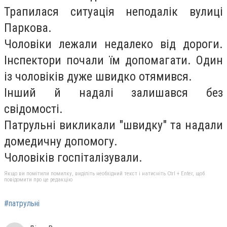
Трапилася ситуація неподалік вулиці
Паркова.
Чоловіки лежали недалеко від дороги.
Інспектори почали їм допомагати. Один
із чоловіків дуже швидко отямився.
Інший й надалі залишався без
свідомості.
Патрульні викликали "швидку" та надали
домедичну допомогу.
Чоловіків госпіталізували.
Якщо ви помітили помилку, виділіть необхідний текст і натисніть Ctrl + Enter, щоб
повідомити про це редакцію
#патрульні