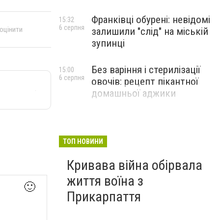
Франківці обурені: невідомі
15:32
6 серпня
 оцінити
залишили "слід" на міській
зупинці
Без варіння і стерилізації
15:00
6 серпня
овочів: рецепт пікантної
домашньої аджики
ТОП НОВИНИ
Кривава війна обірвала
життя воїна з
🙂
Прикарпаття