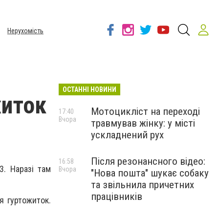
Нерухомість
ОСТАННІ НОВИНИ
житок
Мотоцикліст на переході
17:40
Вчора
травмував жінку: у місті
ускладнений рух
Після резонансного відео:
16:58
3. Наразі там
Вчора
"Нова пошта" шукає собаку
та звільнила причетних
працівників
я гуртожиток.