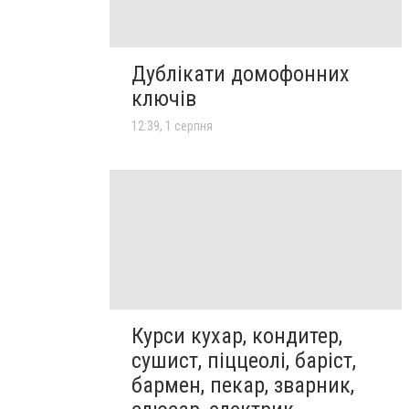
Дублікати домофонних
ключів
12:39, 1 серпня
Курси кухар, кондитер,
сушист, піццеолі, баріст,
бармен, пекар, зварник,