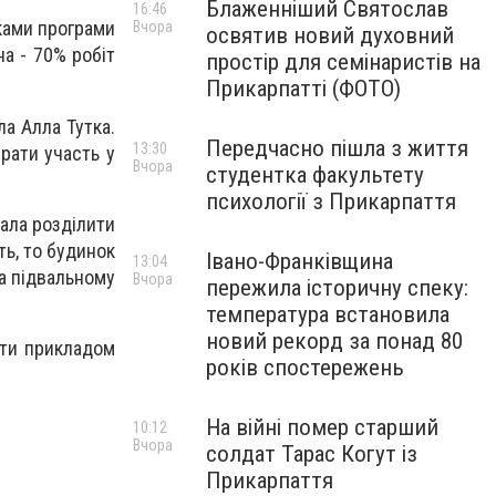
Блаженніший Святослав
16:46
ками програми
Вчора
освятив новий духовний
а - 70% робіт
простір для семінаристів на
Прикарпатті (ФОТО)
ла Алла Тутка.
Передчасно пішла з життя
13:30
рати участь у
Вчора
студентка факультету
психології з Прикарпаття
ала розділити
ть, то будинок
Івано-Франківщина
13:04
та підвальному
Вчора
пережила історичну спеку:
температура встановила
новий рекорд за понад 80
ати прикладом
років спостережень
На війні помер старший
10:12
Вчора
солдат Тарас Когут із
Прикарпаття