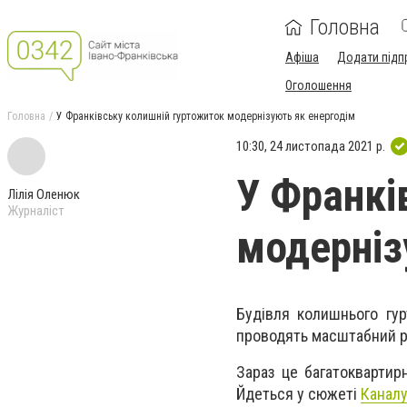
Головна
Афіша
Додати підп
Оголошення
Головна
У Франківську колишній гуртожиток модернізують як енергодім
10:30, 24 листопада 2021 р.
У Франкі
Лілія Оленюк
Журналіст
модерніз
Будівля колишнього гу
проводять масштабний 
Зараз це багатоквартир
Йдеться у сюжеті
Каналу