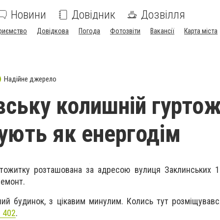
Новини
Довідник
Дозвілля
риємство
Довідкова
Погода
Фотозвіти
Вакансії
Карта міста
Надійне джерело
вську колишній гурто
ують як енергодім
ртожитку розташована за адресою вулиця Заклинських 1
ремонт.
ний будинок, з цікавим минулим. Колись тут розміщувавс
 402
.