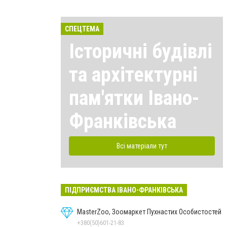
СПЕЦТЕМА
Історичні будівлі
та архітектурні
пам'ятки Івано-
Франківська
Всі матеріали тут
ПІДПРИЄМСТВА ІВАНО-ФРАНКІВСЬКА
MasterZoo, Зоомаркет Пухнастих Особистостей
+380(50)601-21-83