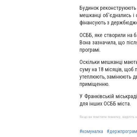
Будинок реконструюють 
мешканці об'єднались і 
фінансують з держбюджет
ОСББ, яке створили на б
Вона зазначила, що післ
програмі.
Оскільки мешканці мають
суму на 18 місяців, щоб
утеплюють, замінюють дв
приміщенню.
У Франківській міськрад
для інших ОСББ міста.
Якщо ви помітили помилку, виділіть нео
#комуналка
#держпрограм