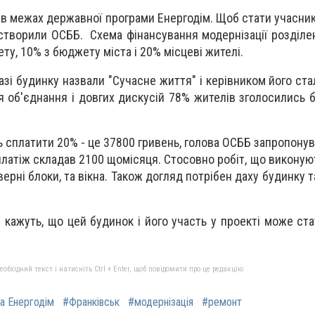
в межах державної програми Енергодім. Щоб стати учасни
створили ОСББ. Схема фінансування модернізації розділен
у, 10% з бюджету міста і 20% місцеві жителі.
азі будинку назвали "Сучасне життя" і керівником його ста
я об'єднання і довгих дискусій 78% жителів зголосились б
 сплатити 20% - це 37800 гривень, голова ОСББ запропонув
 платіж складав 2100 щомісяця. Стосовно робіт, що виконую
ерні блоки, та вікна. Також догляд потрібен даху будинку 
і кажуть, що цей будинок і його участь у проекті може ст
бхідний текст і натисніть Ctrl + Enter, щоб повідомити про це редакцію
а Енергодім
#Франківськ
#модернізація
#ремонт