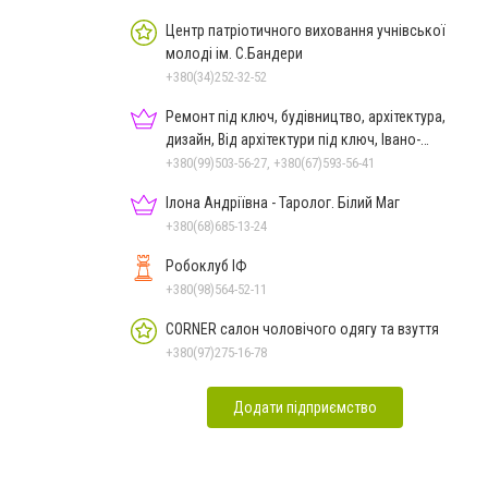
Центр патріотичного виховання учнівської
молоді ім. С.Бандери
+380(34)252-32-52
Ремонт під ключ, будівництво, архітектура,
дизайн, Від архітектури під ключ, Івано-
Франківськ
+380(99)503-56-27, +380(67)593-56-41
Ілона Андріївна - Таролог. Білий Маг
+380(68)685-13-24
Робоклуб ІФ
+380(98)564-52-11
CORNER салон чоловічого одягу та взуття
+380(97)275-16-78
Додати підприємство