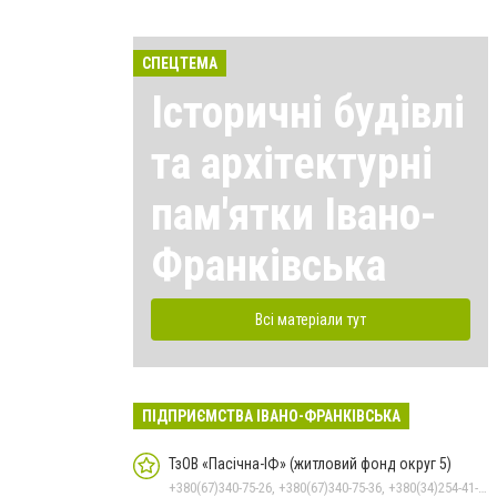
СПЕЦТЕМА
Історичні будівлі
та архітектурні
пам'ятки Івано-
Франківська
Всі матеріали тут
ПІДПРИЄМСТВА ІВАНО-ФРАНКІВСЬКА
ТзОВ «Пасічна-ІФ» (житловий фонд округ 5)
+380(67)340-75-26, +380(67)340-75-36, +380(34)254-41-10