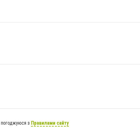
я погоджуюся з
Правилами сайту