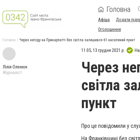
Головна
Афіша
Додати підп
Оголошення
Головна
Через негоду на Прикарпатті без світла залишився 61 населений пункт
11:05, 13 грудня 2021 р.
На
Через не
Лілія Оленюк
Журналіст
світла з
пункт
Про це повідомили у сл
На Франківщині без світ