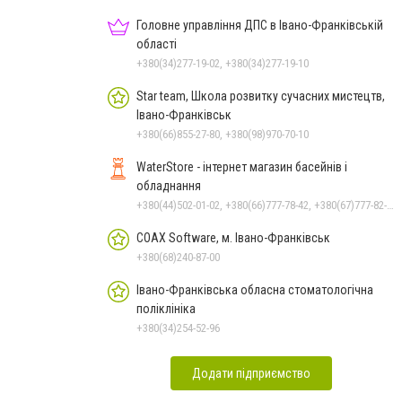
Головне управління ДПС в Івано-Франківській
області
+380(34)277-19-02, +380(34)277-19-10
Star team, Школа розвитку сучасних мистецтв,
Івано-Франківськ
+380(66)855-27-80, +380(98)970-70-10
WaterStore - інтернет магазин басейнів і
обладнання
+380(44)502-01-02, +380(66)777-78-42, +380(67)777-82-19, +380(67)890-80-80, +380(73)890-80-80, +380(44)502-01-03
COAX Software, м. Івано-Франківськ
+380(68)240-87-00
Івано-Франківська обласна стоматологічна
поліклініка
+380(34)254-52-96
Додати підприємство