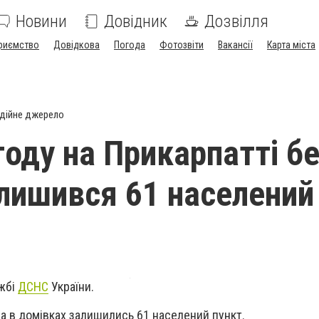
Новини
Довідник
Дозвілля
риємство
Довідкова
Погода
Фотозвіти
Вакансії
Карта міста
дійне джерело
году на Прикарпатті б
алишився 61 населений
ужбі
ДСНС
України.
ла в домівках залишились 61 населений пункт.