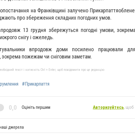
опостачання на Франківщині залучено Прикарпаттяоблене
джають про збереження складних погодних умов.
продовж 13 грудня збережуться погодні умови, зокрема
мокрого снігу і ожеледь.
тувальники впродовж доми посилено працювали для
, зокрема пожежам чи сніговим заметам.
бхідний текст і натисніть Ctrl + Enter, щоб повідомити про це редакцію
румлення
#Прикарпаття
0,0
Оцініть першим
Авторизуйтесь
, щоб
 наші джерела