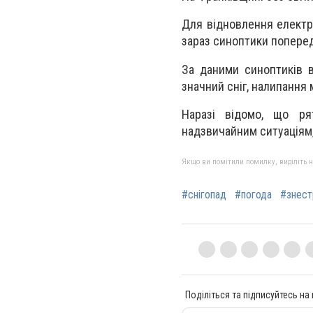
Для відновлення електр
зараз синоптики попере
За даними синоптиків в
значний сніг, налипання 
Наразі відомо, що ря
надзвичайним ситуаціям
Якщо ви помітили помилку, виділіть нео
#снігопад
#погода
#знест
Поділіться та підписуйтесь на