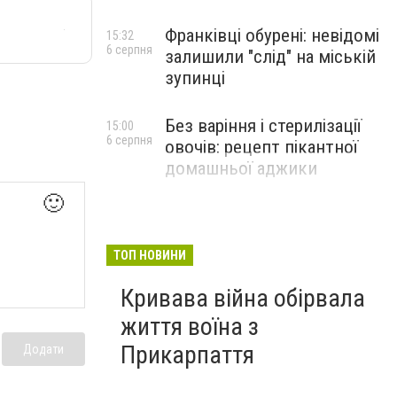
Франківці обурені: невідомі
15:32
6 серпня
залишили "слід" на міській
зупинці
Без варіння і стерилізації
15:00
6 серпня
овочів: рецепт пікантної
домашньої аджики
🙂
ТОП НОВИНИ
Кривава війна обірвала
життя воїна з
Прикарпаття
Додати