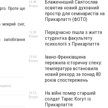
Блаженніший Святослав
16:46
Вчора
освятив новий духовний
рго. Проте ще
простір для семінаристів на
Прикарпатті (ФОТО)
 мокрий сніг,
Передчасно пішла з життя
13:30
Вчора
студентка факультету
 запобігання
психології з Прикарпаття
Івано-Франківщина
13:04
Вчора
пережила історичну спеку:
температура встановила
новий рекорд за понад 80
років спостережень
 оцінити
На війні помер старший
10:12
Вчора
солдат Тарас Когут із
Прикарпаття