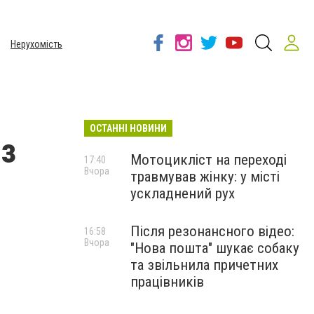
Нерухомість
ОСТАННІ НОВИНИ
ез
Мотоцикліст на переході
17:40
Вчора
травмував жінку: у місті
ускладнений рух
Після резонансного відео:
16:58
Вчора
"Нова пошта" шукає собаку
та звільнила причетних
працівників