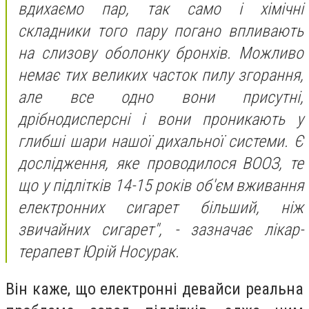
вдихаємо пар, так само і хімічні
складники того пару погано впливають
на слизову оболонку бронхів. Можливо
немає тих великих часток пилу згорання,
але все одно вони присутні,
дрібнодисперсні і вони проникають у
глибші шари нашої дихальної системи. Є
дослідження, яке проводилося ВООЗ, те
що у підлітків 14-15 років об'єм вживання
електронних сигарет більший, ніж
звичайних сигарет", - зазначає лікар-
терапевт Юрій Носурак.
Він каже, що електронні девайси реальна