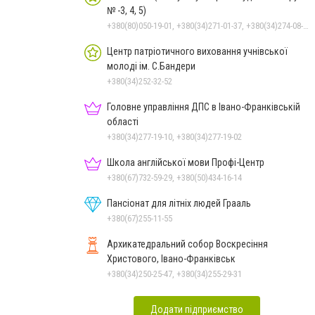
№ -3, 4, 5)
+380(80)050-19-01, +380(34)271-01-37, +380(34)274-08-40
Центр патріотичного виховання учнівської
молоді ім. С.Бандери
+380(34)252-32-52
Головне управління ДПС в Івано-Франківській
області
+380(34)277-19-10, +380(34)277-19-02
Школа англійської мови Профі-Центр
+380(67)732-59-29, +380(50)434-16-14
Пансіонат для літніх людей Грааль
+380(67)255-11-55
Архикатедральний собор Воскресіння
Христового, Івано-Франківськ
+380(34)250-25-47, +380(34)255-29-31
Додати підприємство