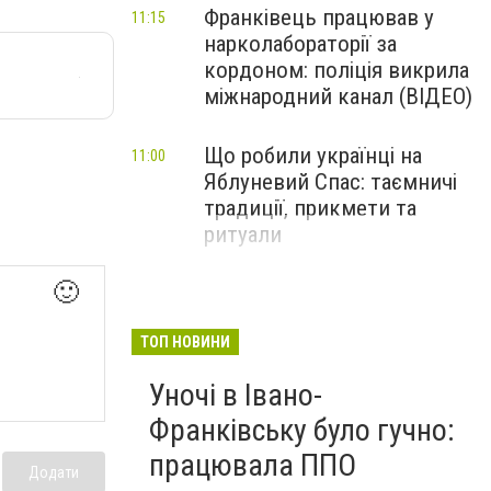
Франківець працював у
11:15
нарколабораторії за
кордоном: поліція викрила
міжнародний канал (ВІДЕО)
Що робили українці на
11:00
Яблуневий Спас: таємничі
традиції, прикмети та
ритуали
🙂
ТОП НОВИНИ
Уночі в Івано-
Франківську було гучно:
працювала ППО
Додати