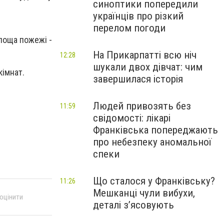
синоптики попередили
українців про різкий
перелом погоди
Площа пожежі -
На Прикарпатті всю ніч
12:28
шукали двох дівчат: чим
кімнат.
завершилася історія
Людей привозять без
11:59
свідомості: лікарі
Франківська попереджають
про небезпеку аномальної
спеки
Що сталося у Франківську?
11:26
Мешканці чули вибухи,
 оцінити
деталі з’ясовують