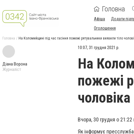
Головна
Афіша
Додати підп
Оголошення
Головна
На Коломийщині під час гасіння пожежі рятувальники виявили тіло чолов
10:07, 31 грудня 2021 р.
На Колом
Діана Ворона
Журналіст
пожежі р
чоловіка
Вчора, 30 грудня о 21:2
Як інформує пресслужба 