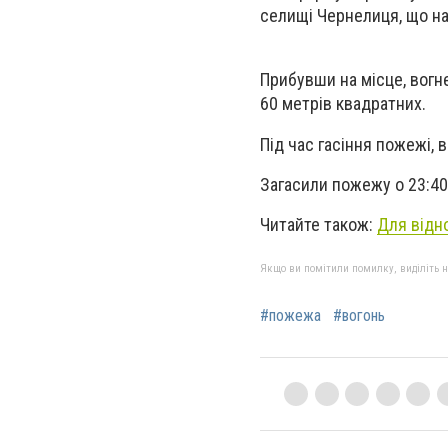
селищі Чернелиця, що н
Прибувши на місце, вогн
60 метрів квадратних.
Під час гасіння пожежі, 
Загасили пожежу о 23:4
Читайте також:
Для відно
Якщо ви помітили помилку, виділіть нео
#пожежа
#вогонь