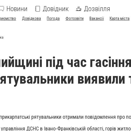
Новини
Довідник
Дозвілля
риємство
Довідкова
Погода
Фотозвіти
Вакансії
Карта міста
іка
ийщині під час гасінн
ятувальники виявили 
2 прикарпатські рятувальники отримали повідомлення про п
управління ДСНС в Івано-Франківській області, горів житл