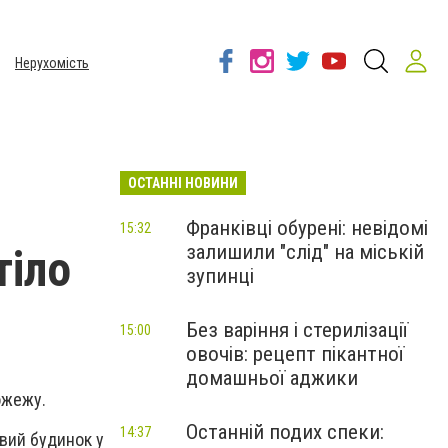
Нерухомість
ОСТАННІ НОВИНИ
я
Франківці обурені: невідомі
15:32
залишили "слід" на міській
тіло
зупинці
Без варіння і стерилізації
15:00
овочів: рецепт пікантної
домашньої аджики
ожежу.
Останній подих спеки:
14:37
овий будинок у