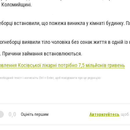
а Коломийщині.
еборці встановили, що пожежа виникла у кімнаті будинку. 
вогнеборці виявили тіло чоловіка без ознак життя в одній із 
0. Причини займання встановлюються.
влення Косівської лікарні потрібно 7,5 мільйонів гривень
бхідний текст і натисніть Ctrl + Enter, щоб повідомити про це редакцію
0,0
Оцініть першим
Авторизуйтесь
, щоб