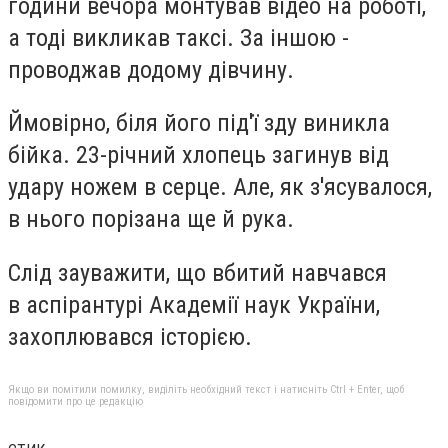
години вечора монтував відео на роботі,
а тоді викликав таксі. За іншою -
проводжав додому дівчину.
Ймовірно, біля його під'ї зду виникла
бійка. 23-річний хлопець загинув від
удару ножем в серце. Але, як з'ясувалося,
в нього порізана ще й рука.
Слід зауважити, що вбитий навчався
в аспірантурі Академії наук України,
захоплювався історією.
Якщо ви помітили помилку, виділіть необхідний текст і натисніть Ctrl + Enter, щоб
повідомити про це редакцію