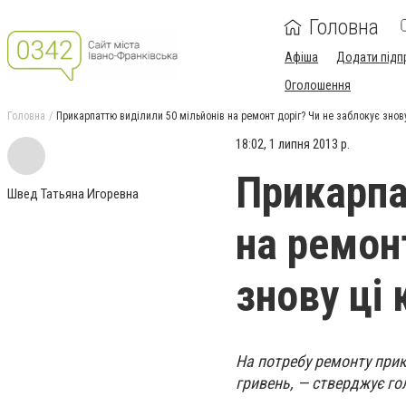
Головна
Афіша
Додати підп
Оголошення
Головна
Прикарпаттю виділили 50 мільйонів на ремонт доріг? Чи не заблокує зно
18:02, 1 липня 2013 р.
Прикарпа
Швед Татьяна Игоревна
на ремон
знову ці
На потребу ремонту прик
гривень, — стверджує го