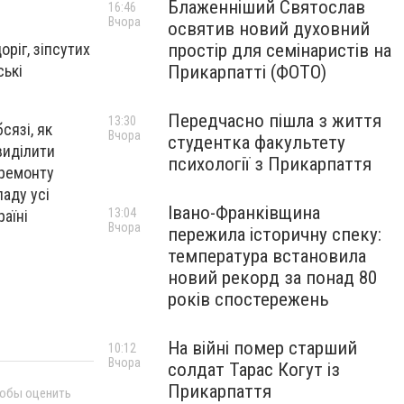
Блаженніший Святослав
16:46
Вчора
освятив новий духовний
простір для семінаристів на
оріг, зіпсутих
Прикарпатті (ФОТО)
ські
Передчасно пішла з життя
13:30
сязі, як
Вчора
студентка факультету
виділити
психології з Прикарпаття
премонту
ладу усі
Івано-Франківщина
13:04
раїні
Вчора
пережила історичну спеку:
температура встановила
новий рекорд за понад 80
років спостережень
На війні помер старший
10:12
Вчора
солдат Тарас Когут із
Прикарпаття
тобы оценить