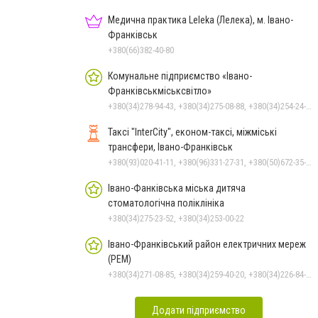
Медична практика Leleka (Лелека), м. Івано-
Франківськ
+380(66)382-40-80
Комунальне підприємство «Івано-
Франківськміськсвітло»
+380(34)278-94-43, +380(34)275-08-88, +380(34)254-24-63
Таксі "InterCity", економ-таксі, міжміські
трансфери, Івано-Франківськ
+380(93)020-41-11, +380(96)331-27-31, +380(50)672-35-28
Івано-Фанківська міська дитяча
стоматологічна поліклініка
+380(34)275-23-52, +380(34)253-00-22
Івано-Франківський район електричних мереж
(РЕМ)
+380(34)271-08-85, +380(34)259-40-20, +380(34)226-84-91, +380(34)275-63-09
Додати підприємство