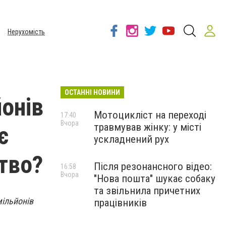
Нерухомість
ОСТАННІ НОВИНИ
онів
Мотоцикліст на переході
17:40
Вчора
травмував жінку: у місті
є
ускладнений рух
тво?
Після резонансного відео:
16:58
Вчора
"Нова пошта" шукає собаку
та звільнила причетних
мільйонів
працівників