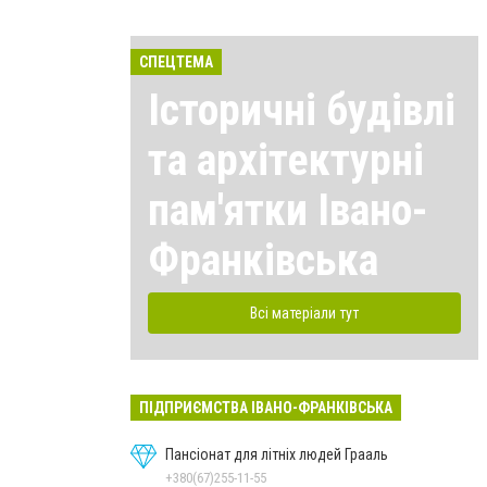
СПЕЦТЕМА
Історичні будівлі
та архітектурні
пам'ятки Івано-
Франківська
Всі матеріали тут
ПІДПРИЄМСТВА ІВАНО-ФРАНКІВСЬКА
Пансіонат для літніх людей Грааль
+380(67)255-11-55