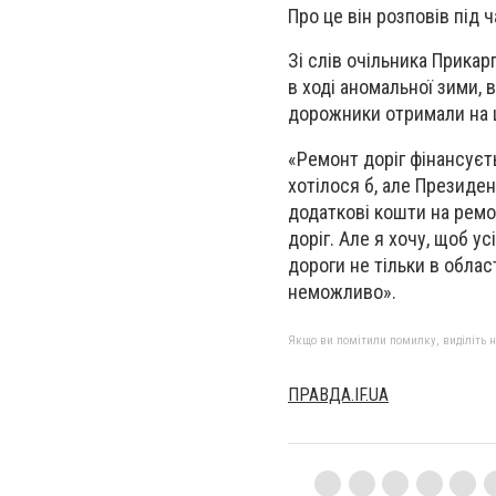
Про це він розповів під 
Зі слів очільника Прикар
в ході аномальної зими,
дорожники отримали на ц
«Ремонт доріг фінансуєть
хотілося б, але Президе
додаткові кошти на ремон
доріг. Але я хочу, щоб у
дороги не тільки в області
неможливо».
Якщо ви помітили помилку, виділіть нео
ПРАВДА.IF.UA