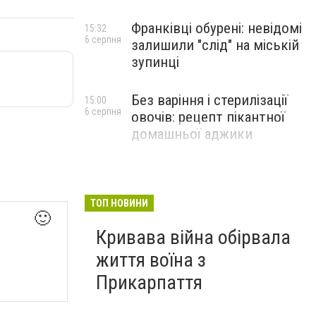
Франківці обурені: невідомі
15:32
6 серпня
залишили "слід" на міській
зупинці
Без варіння і стерилізації
15:00
6 серпня
овочів: рецепт пікантної
домашньої аджики
ТОП НОВИНИ
🙂
Кривава війна обірвала
життя воїна з
Прикарпаття