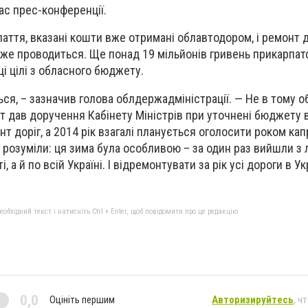
час прес-конференції.
паття, вказані кошти вже отримані облавтодором, і ремонт д
 вже проводиться. Ще понад 19 мільйонів гривень прикарпат
і цілі з обласного бюджету.
ся, – зазначив голова облдержадміністрації. — Не в тому об
нт дав доручення Кабінету Міністрів при уточнені бюджету 
т доріг, а 2014 рік взагалі планується оголосити роком ка
сі розуміли: ця зима була особливою – за один раз вийшли з 
, а й по всій Україні. І відремонтувати за рік усі дороги в Ук
бхідний текст і натисніть Ctrl + Enter, щоб повідомити про це редакцію
0,0
Оцініть першим
Авторизируйтесь
, ч