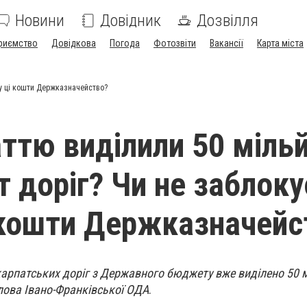
Новини
Довідник
Дозвілля
риємство
Довідкова
Погода
Фотозвіти
Вакансії
Карта міста
ву ці кошти Держказначейство?
ттю виділили 50 мільй
т доріг? Чи не заблоку
 кошти Держказначейс
арпатських доріг з Державного бюджету вже виділено 50 
лова Івано-Франківської ОДА
.