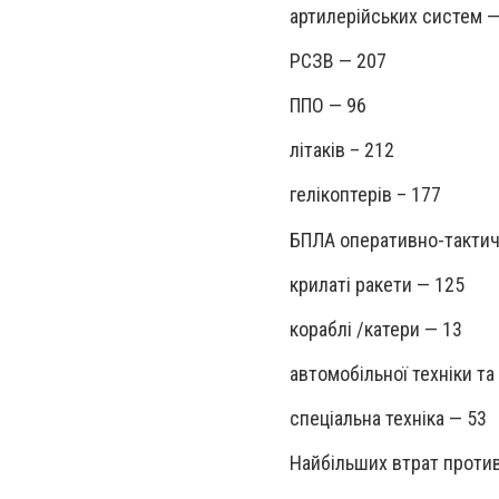
артилерійських систем —
РСЗВ — 207
ППО — 96
літаків – 212
гелікоптерів – 177
БПЛА оперативно-тактич
крилаті ракети — 125
кораблі /катери — 13
автомобільної техніки т
спеціальна техніка — 53
Найбільших втрат против