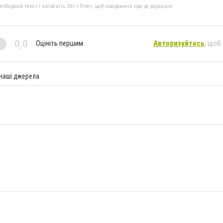
бхідний текст і натисніть Ctrl + Enter, щоб повідомити про це редакцію
0,0
Оцініть першим
Авторизуйтесь
, щоб
 наші джерела