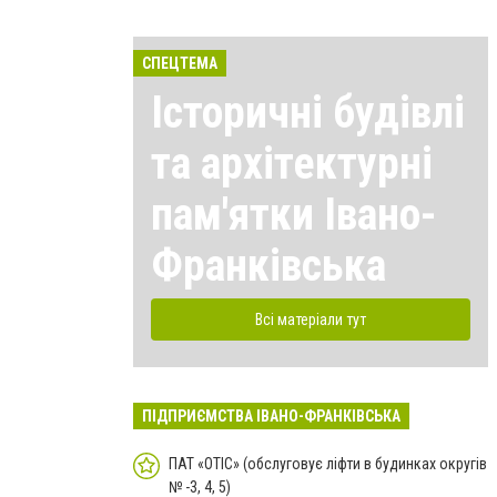
СПЕЦТЕМА
Історичні будівлі
та архітектурні
пам'ятки Івано-
Франківська
Всі матеріали тут
ПІДПРИЄМСТВА ІВАНО-ФРАНКІВСЬКА
ПАТ «ОТІС» (обслуговує ліфти в будинках округів
№ -3, 4, 5)