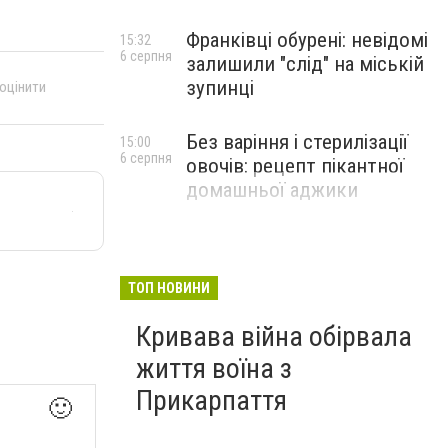
Франківці обурені: невідомі
15:32
6 серпня
залишили "слід" на міській
зупинці
 оцінити
Без варіння і стерилізації
15:00
6 серпня
овочів: рецепт пікантної
домашньої аджики
ТОП НОВИНИ
Кривава війна обірвала
життя воїна з
Прикарпаття
🙂