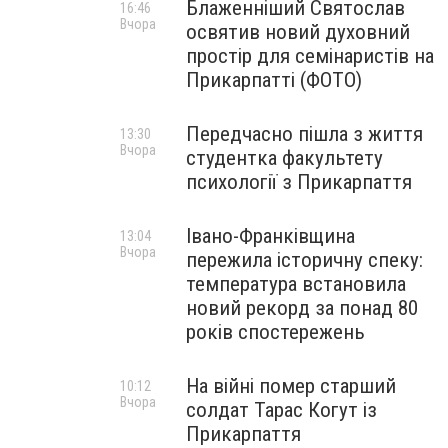
Блаженніший Святослав
16:46
Вчора
освятив новий духовний
простір для семінаристів на
Прикарпатті (ФОТО)
Передчасно пішла з життя
13:30
Вчора
студентка факультету
психології з Прикарпаття
Івано-Франківщина
13:04
Вчора
пережила історичну спеку:
температура встановила
новий рекорд за понад 80
років спостережень
На війні помер старший
10:12
Вчора
солдат Тарас Когут із
Прикарпаття