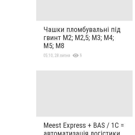
Чашки пломбувальні під
гвинт М2; М2,5; М3; М4;
М5; М8
6
05:10, 28 липня
Meest Express + BAS / 1C =
автоматизація логістики