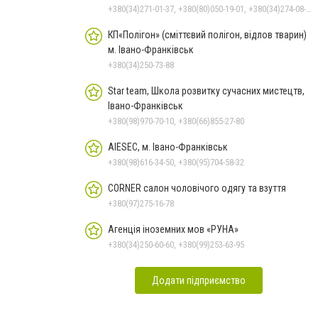
+380(34)271-01-37, +380(80)050-19-01, +380(34)274-08-40
КП«Полігон» (сміттєвий полігон, відлов тварин)
м. Івано-Франківськ
+380(34)250-73-88
Star team, Школа розвитку сучасних мистецтв,
Івано-Франківськ
+380(98)970-70-10, +380(66)855-27-80
AIESEC, м. Івано-Франківськ
+380(98)616-34-50, +380(95)704-58-32
CORNER салон чоловічого одягу та взуття
+380(97)275-16-78
Агенція іноземних мов «РУНА»
+380(34)250-60-60, +380(99)253-63-95
Додати підприємство