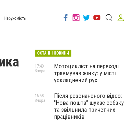
Нерухомість
ОСТАННІ НОВИНИ
ника
Мотоцикліст на переході
17:40
Вчора
травмував жінку: у місті
ускладнений рух
Після резонансного відео:
16:58
Вчора
"Нова пошта" шукає собаку
та звільнила причетних
працівників