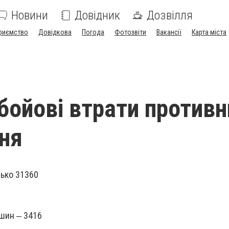
Новини
Довідник
Дозвілля
риємство
Довідкова
Погода
Фотозвіти
Вакансії
Карта міста
 бойові втрати против
вня
зько 31360
шин ‒ 3416