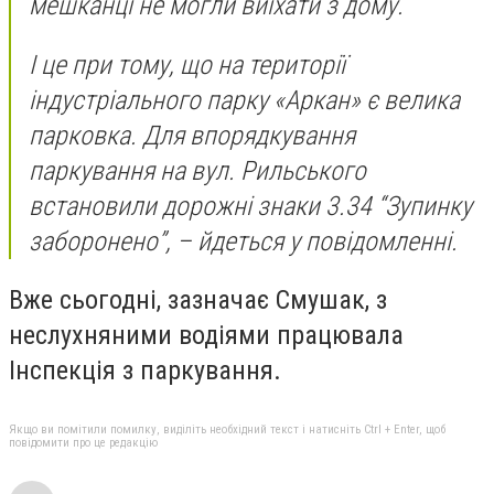
мешканці не могли виїхати з дому.
І це при тому, що на території
індустріального парку «Аркан» є велика
парковка. Для впорядкування
паркування на вул. Рильського
встановили дорожні знаки 3.34 “Зупинку
заборонено”, – йдеться у повідомленні.
Вже сьогодні, зазначає Смушак, з
неслухняними водіями працювала
Інспекція з паркування.
Якщо ви помітили помилку, виділіть необхідний текст і натисніть Ctrl + Enter, щоб
повідомити про це редакцію