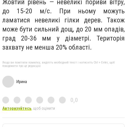
Жовтий рівень — невеликі пориви вітру,
до 15-20 м/с. При ньому можуть
ламатися невеликі гілки дерев. Також
може бути сильний дощ, до 20 мм опадів,
град 20-36 мм у діаметрі. Територія
захвату не менша 20% області.
Якщо ви помітили помилку, виділіть необхідний текст і натисніть Ctrl + Enter, щоб
повідомити про це редакцію
Ирина
0,0
Авторизуйтесь
, щоб оцінити