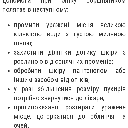
допомога при опіку борщівником
полягає в наступному:
промити уражені місця великою
кількістю води з густою мильною
піною;
захистити ділянки дотику шкіри з
рослиною від сонячних променів;
обробити шкіру пантенолом або
іншим засобом від опіків;
у разі збільшення розміру пухирів
потрібно звернутись до лікаря;
протипоказано розтирати уражене
місце, доторкатися до обличчя та
очей.