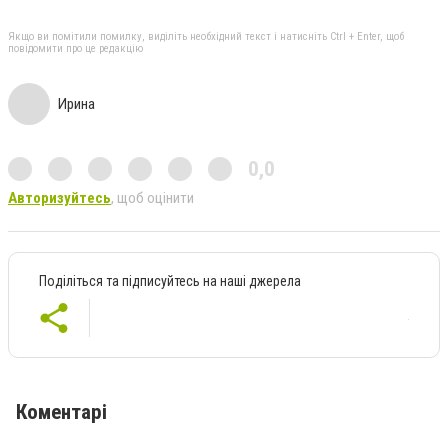
Якщо ви помітили помилку, виділіть необхідний текст і натисніть Ctrl + Enter, щоб
повідомити про це редакцію
Ирина
0,0
Авторизуйтесь
, щоб оцінити
Поділіться та підписуйтесь на наші джерела
Коментарі