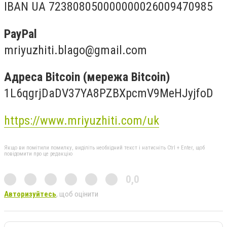
IBAN UA 723808050000000026009470985
PayPal
mriyuzhiti.blago@gmail.com
Адреса Bitcoin (мережа Bitcoin)
1L6qgrjDaDV37YA8PZBXpcmV9MeHJyjfoD
https://www.mriyuzhiti.com/uk
Якщо ви помітили помилку, виділіть необхідний текст і натисніть Ctrl + Enter, щоб
повідомити про це редакцію
0,0
Авторизуйтесь
, щоб оцінити