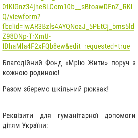
0tKlGnz34jheBLOom10b__sBfoawDEnZ_RKl
Q/viewform?
fbclid=IwAR3Bzls4AYQNcaJ_5PEtCj_bms5ld
Z98DNp-TrXmU-
IDhaMla4F2xFQb8ew&edit_requested=true
Благодійний Фонд «Мрію Жити» поруч з
кожною родиною!
Разом зберемо шкільний рюкзак!
Реквізити для гуманітарної допомоги
дітям України: