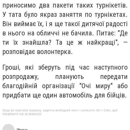
приносимо два пакети таких турнікетів.
У тата було якраз заняття по турнікетах.
Він виймає їх, і я ще такої дитячої радості
в нього на обличчі не бачила. Питає: "Де
ти їх знайшла? Та це ж найкращі", —
розповідає волонтерка.
Гроші, які зберуть під час наступного
розпродажу, планують передати
благодійній організації "Очі миру" або
придбати ще один автомобіль для бійців.
Якщо ви помітили помилку, виділіть необхідний текст і натисніть Ctrl + Enter, щоб
повідомити про це редакцію