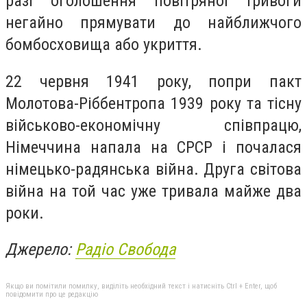
разі оголошення повітряної тривоги
негайно прямувати до найближчого
бомбосховища або укриття.
22 червня 1941 року, попри пакт
Молотова-Ріббентропа 1939 року та тісну
військово-економічну співпрацю,
Німеччина напала на СРСР і почалася
німецько-радянська війна. Друга світова
війна на той час уже тривала майже два
роки.
Джерело:
Радіо Свобода
Якщо ви помітили помилку, виділіть необхідний текст і натисніть Ctrl + Enter, щоб
повідомити про це редакцію