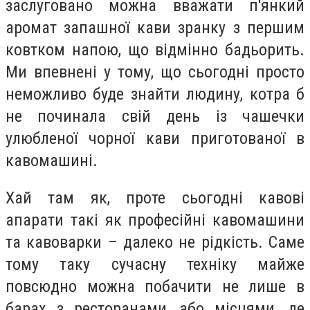
заслуговано можна вважати п'янкий
аромат запашної кави зранку з першим
ковтком напою, що відмінно бадьорить.
Ми впевнені у тому, що сьогодні просто
неможливо буде знайти людину, котра б
не починала свій день із чашечки
улюбленої чорної кави приготованої в
кавомашині.
Хай там як, проте сьогодні кавові
апарати такі як професійні кавомашини
та кавоварки – далеко не рідкість. Саме
тому таку сучасну техніку майже
повсюдно можна побачити не лише в
барах з ресторанами, або місцями, де