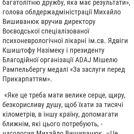
багатолітню дружбу, яка має результати»,
голова облдержадміністрації Михайло
Вишиванюк вручив директору
Воєводської спеціалізованої
психоневрологічної лікарні ім.св. Ядвіги
Кшиштофу Назімеку і президенту
Благодійної організації ADAJ Мішелю
Рампельбергу медалі «За заслуги перед
Прикарпаттям».
«Яке це треба мати велике серце, щиру,
безкорисливу душу, щоб їхати за тисячі
кілометрів, в іншу країну, допомагати
ближнім, які цього потребують, -
наголосив Михайло Вишиванюк. –Це