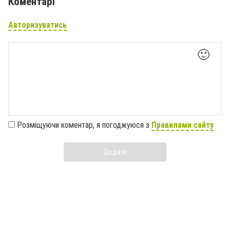
Коментарі
Авторизуватись
🙂
Розміщуючи коментар, я погоджуюся з
Правилами сайту
Додати