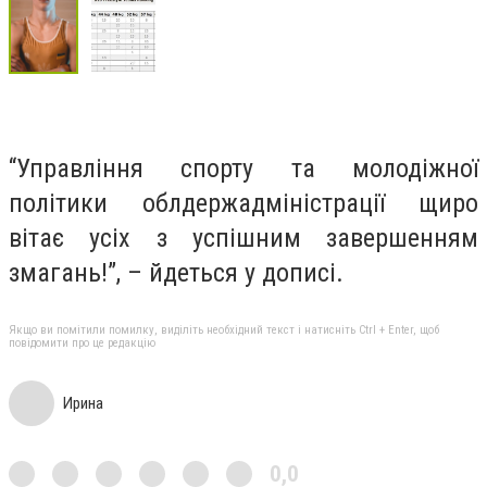
“Управління спорту та молодіжної
політики облдержадміністрації щиро
вітає усіх з успішним завершенням
змагань!”, – йдеться у дописі.
Якщо ви помітили помилку, виділіть необхідний текст і натисніть Ctrl + Enter, щоб
повідомити про це редакцію
Ирина
0,0