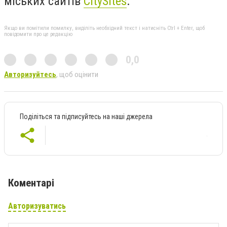
міських сайтів
CitySites
.
Якщо ви помітили помилку, виділіть необхідний текст і натисніть Ctrl + Enter, щоб
повідомити про це редакцію
0,0
Авторизуйтесь
, щоб оцінити
Поділіться та підписуйтесь на наші джерела
Коментарі
Авторизуватись