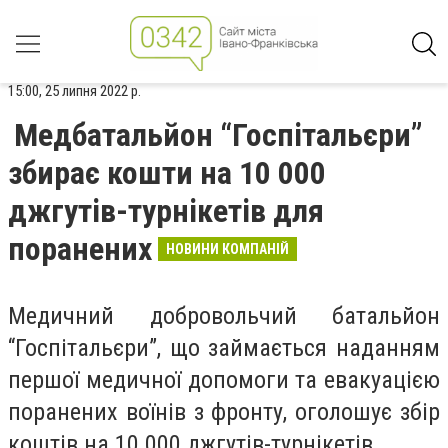
15:00, 25 липня 2022 р.
Медбатальйон “Госпітальєри”
збирає кошти на 10 000
джгутів-турнікетів для
поранених
НОВИНИ КОМПАНІЙ
Медичний добровольчий батальйон
“Госпітальєри”, що займається наданням
першої медичної допомоги та евакуацією
поранених воїнів з фронту, оголошує збір
коштів на 10 000 джгутів-турнікетів.