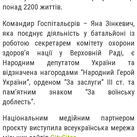
понад 2200 життів.
Командир Госпітальєрів – Яна Зінкевич,
яка поєднує діяльність у батальйоні із
роботою секретарем комітету охорони
здоров‘я нації у Верховній Раді, є
Народним депутатом України та
відзначена нагородами “Народний Герой
України”, орденом “За заслуги” III ст. та
памʼятним знаком “За воїнську
доблесть”.
Національним медійним партнером
проєкту виступила всеукраїнська мережа