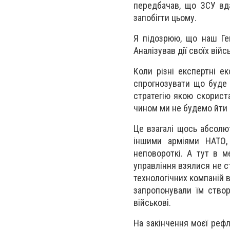
передбачав, що ЗСУ вда
запобігти цьому.
Я підозрюю, що наш Ген
Аналізував дії своїх війс
Коли різні експертні е
спрогнозувати що буде 
стратегію якою скорист
чином ми не будемо йти 
Це взагалі щось абсолю
іншими арміями НАТО, 
неповороткі. А тут в м
управління взялися не ст
технологічних компаній в 
запропонували їм створ
військові.
На закінчення моєї рефл