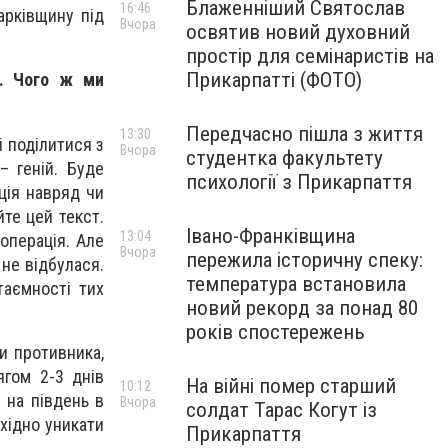
Блаженніший Святослав
16:46
арківщину під
Вчора
освятив новий духовний
простір для семінаристів на
Прикарпатті (ФОТО)
о. Чого ж ми
Передчасно пішла з життя
13:30
і поділитися з
Вчора
студентка факультету
– геній. Буде
психології з Прикарпаття
ція навряд чи
те цей текст.
Івано-Франківщина
13:04
операція. Але
Вчора
пережила історичну спеку:
 не відбулася.
температура встановила
таємності тих
новий рекорд за понад 80
років спостережень
и противника,
ягом 2-3 днів
На війні помер старший
10:12
 на південь в
Вчора
солдат Тарас Когут із
хідно уникати
Прикарпаття