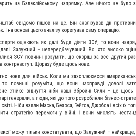
рить на Балаклійському напрямку. Але нічого не було 
штаб свідомо пішов на це. Він аналізував дії противни
ьк. І на основі цього аналізу корегував саму операцію.
ксперти оцінюють як далі буде діяти ЗСУ, то вони навр
далі. Залужний – непередбачуваний. Всі хто високо оцін
алися ЗСУ повинні розуміти, що скоріш за все другий ра
в контрнаступ. Щоразу буде щось нове.
тно нове для військ. Коли ми захоплюємося американсь
то повинні розуміти, що вони насправді доволі затя
ене стійке відчуття ніби наші Збройні Сили – це щось 
арі генерали, а люди, які до того розробляли бізнес-страте
світі. Ніби взяли Маска, Безоса, Гейтса, Джобса і всіх їх то
ити стратегію перемоги у війні. І вони мислять нестан
ексії можу тільки констатувати, що Залужний – найкраще,