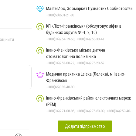
MasterZoo, Зоомаркет Пухнастих Особистостей
+380(50)601-21-83
КП «Ліфт-Франківськ» (обслуговує ліфти в
будинках округів № -1, 8, 10)
+380(34)254-19-68, +380(34)258-33-41
 оцінити
Івано-Фанківська міська дитяча
стоматологічна поліклініка
+380(34)253-00-22, +380(34)275-23-52
Медична практика Leleka (Лелека), м. Івано-
Франківськ
+380(66)382-40-80
Івано-Франківський район електричних мереж
(РЕМ)
+380(34)271-08-85, +380(34)275-63-09, +380(34)259-40-20, +380(34)226-84-91
Додати підприємство