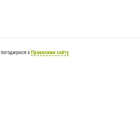
я погоджуюся з
Правилами сайту