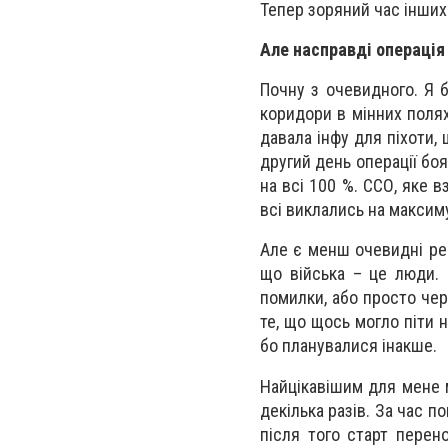
Тепер зоряний час інших 
Але насправді операція
Почну з очевидного. Я 
коридори в мінних полях
давала інфу для піхоти,
другий день операції боя
на всі 100 %. ССО, яке 
всі виклались на максим
Але є менш очевидні реч
що війська – це люди. І
помилки, або просто чер
те, що щось могло піти н
бо планувалися інакше.
Найцікавішим для мене 
декілька разів. За час по
після того старт перен