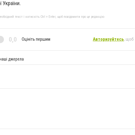
ї України.
бхідний текст і натисніть Ctrl + Enter, щоб повідомити про це редакцію
0,0
Оцініть першим
Авторизуйтесь
, щоб
 наші джерела