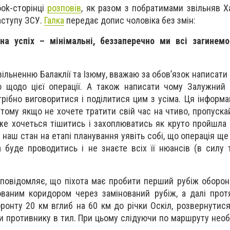
ook-сторінці
розповів
, як разом з побратимами звільняв Х
аступу ЗСУ.
Галка
передає допис чоловіка без змін:
на успіх – мінімальні, беззаперечно ми всі загинем
вільненню Балаклії та Ізюму, вважаю за обов’язок написати 
 щодо цієї операції. А також написати чому Залужний 
трібно виговоритися і поділитися цим з усіма. Ця інформа
тому якщо не хочете тратити свій час на чтиво, пропускай
же хочеться тішитись і захоплюватись як круто пройшла 
 наш стан на етапі планування уявіть собі, що операція ще
 буде проводитись і не знаєте всіх її нюансів (в силу 
 повідомляє, що піхота має пробити перший рубіж оборон
ваним коридором через замінований рубіж, а далі прот
ронту 20 км вглиб на 60 км до річки Оскіл, розвернутися
и противнику в тил. При цьому слідуючи по маршруту необ