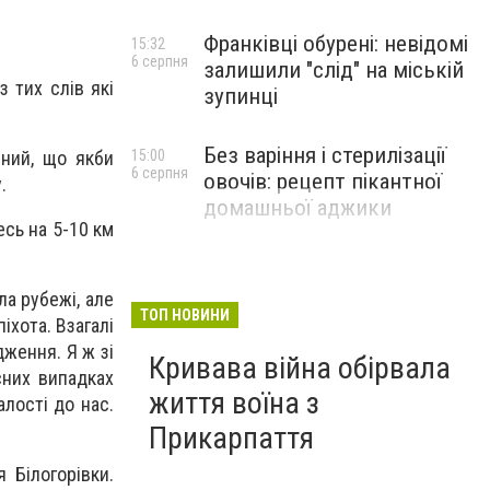
Франківці обурені: невідомі
15:32
6 серпня
залишили "слід" на міській
з тих слів які
зупинці
Без варіння і стерилізації
15:00
ений, що якби
6 серпня
овочів: рецепт пікантної
.
домашньої аджики
есь на 5-10 км
ла рубежі, але
ТОП НОВИНИ
іхота. Взагалі
дження. Я ж зі
Кривава війна обірвала
сних випадках
життя воїна з
лості до нас.
Прикарпаття
 Білогорівки.