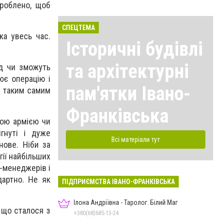
зроблено, щоб
СПЕЦТЕМА
ка увесь час.
Історичні будівлі
та архітектурні
яд чи зможуть
ює операцію і
пам'ятки Івано-
з таким самим
Франківська
кою армією чи
гнуті і дуже
Всі матеріали тут
нове. Ніби за
гії найбільших
п-менеджерів і
дартно. Не як
ПІДПРИЄМСТВА ІВАНО-ФРАНКІВСЬКА
Ілона Андріївна - Таролог. Білий Маг
 що сталося з
+380(68)685-13-24