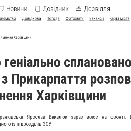
Новини
Довідник
Дозвілля
риємство
Довідкова
Погода
Фотозвіти
Вакансії
Карта міста
вільнення Харківщини
о геніально сплановано
 з Прикарпаття розпов
ьнення Харківщини
Франківська Ярослав Вакалюк зараз воює на фронті. 
ного із підрозділів ЗСУ.