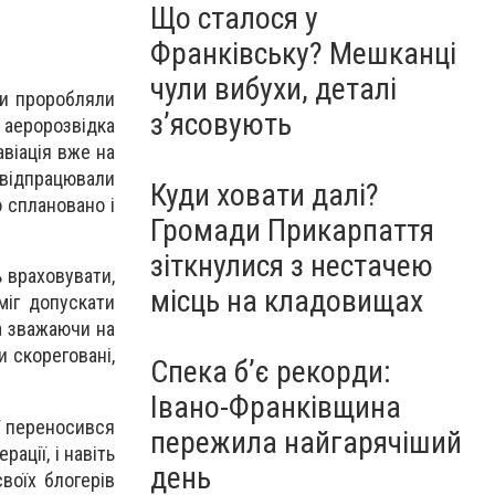
Що сталося у
Франківську? Мешканці
чули вибухи, деталі
ри проробляли
з’ясовують
к аеророзвідка
авіація вже на
і відпрацювали
Куди ховати далі?
о сплановано і
Громади Прикарпаття
зіткнулися з нестачею
 враховувати,
місць на кладовищах
міг допускати
а зважаючи на
и скореговані,
Спека б’є рекорди:
Івано-Франківщина
ї переносився
пережила найгарячіший
ації, і навіть
день
воїх блогерів