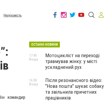
Нерухомість
ОСТАННІ НОВИНИ
”:
Мотоцикліст на переході
17:40
Вчора
травмував жінку: у місті
ів
ускладнений рух
Після резонансного відео:
16:58
Вчора
"Нова пошта" шукає собаку
та звільнила причетних
Він командир
працівників