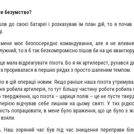
не безумство?
в до своєї батареї і розказував їм план дій, то я почав 
і.
а мене моє безпосереднє командування, але я не впевн
лужний, то я б так безкомпромісно пішов би на цю авантюру
це мала відреагувати піхота. Бо я як артилерист, рухався д
хота проривалася в перших рядах з просто шаленим темпом.
ло в цій операції новим. Якщо раніше наша піхота утримува
я робила артилерія, то тут більшу частину роботи робила п
о твердження, що піхота – цариця полів – це не пусте твер
ерією відчував себе лишнім на цьому святі. У тих рідкі
ість попрацювати, в мене було враження, що це було з жа
 взяли.
 Наш зоряний час був під час знищення переправи біля