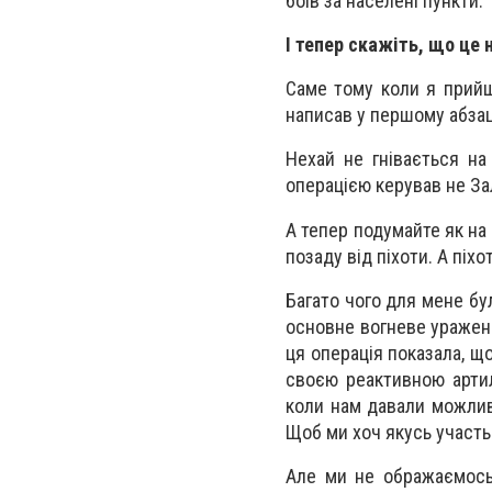
боїв за населені пункти.
І тепер скажіть, що це 
Саме тому коли я прийшо
написав у першому абзац
Нехай не гнівається н
операцією керував не За
А тепер подумайте як на 
позаду від піхоти. А пі
Багато чого для мене бу
основне вогневе ураженн
ця операція показала, щ
своєю реактивною артил
коли нам давали можлив
Щоб ми хоч якусь участь
Але ми не ображаємось.