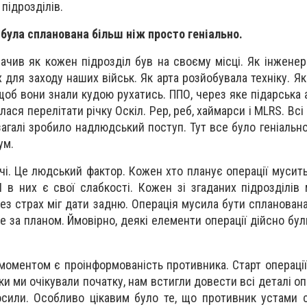
підрозділів.
 була спланована більш ніж просто геніально.
бачив як кожен підрозділ був на своєму місці. Як інжене
 для заходу наших військ. Як арта розйобувала техніку. Я
 щоб вони знали кудою рухатись. ППО, через яке підарська 
лася перелітати річку Оскіл. Рер, реб, хаймарси і MLRS. Вс
взагалі зробило надлюдський поступ. Тут все було геніальн
ум.
і. Це людський фактор. Кожен хто планує операції мусить
 в них є свої слабкості. Кожен зі згаданих підрозділів 
ез страх міг дати задню. Операція мусила бути спланован
е за планом. Ймовірно, деякі елементи операції дійсно бул
моментом є проінформованість противника. Старт операці
ки ми очікували початку, нам встигли довести всі деталі опер
осили. Особливо цікавим було те, що противник устами с