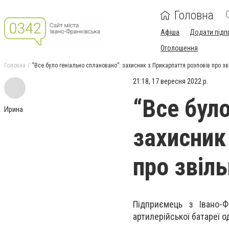
Головна
Афіша
Додати підп
Оголошення
Головна
“Все було геніально сплановано”: захисник з Прикарпаття розповів про з
21:18, 17 вересня 2022 р.
“Все бул
Ирина
захисник
про звіл
Підприємець з Івано-
артилерійської батареї од