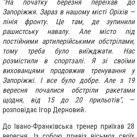
"На початку березня переїхав до
Запоріжжя. Зараз в нашому місті Оріхів —
лінія фронту. Це там, де зупинили
рашистську навалу. Але місто під
постійними артилерійськими обстрілами,
тому треба було виїжджати. Нас
розмістили в спортзалі. Я зі своїми
вихованцями продовжив тренування у
Запоріжжі. І все було добре. Але з 19
вересня почалися обстріли ракетами
щодня, від 15 до 20 прильотів"
, —
розповідає Ігор Дерновий.
До Івано-Франківська тренер приїхав 28
вересня. Із собою привіз вісьмох своїх