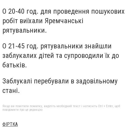
О 20-40 год. для проведення пошукових
робіт виїхали Яремчанські
рятувальники.
О 21-45 год. рятувальники знайшли
заблукалих дітей та супроводили їх до
батьків.
Заблукалі перебували в задовільному
стані.
Якщо ви помітили помилку, виділіть необхідний текст і натисніть Ctrl + Enter, щоб
повідомити про це редакцію
ФІРТКА