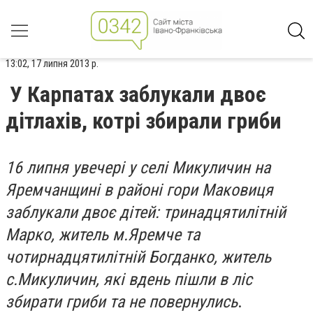
13:02, 17 липня 2013 р.
У Карпатах заблукали двоє
дітлахів, котрі збирали гриби
16 липня увечері у селі Микуличин на
Яремчанщині в районі гори Маковиця
заблукали двоє дітей: тринадцятилітній
Марко, житель м.Яремче та
чотирнадцятилітній Богданко, житель
с.Микуличин, які вдень пішли в ліс
збирати гриби та не повернулись
.