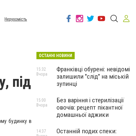
Нерухомість
ОСТАННІ НОВИНИ
Франківці обурені: невідомі
15:32
Вчора
залишили "слід" на міській
, під
зупинці
Без варіння і стерилізації
15:00
Вчора
овочів: рецепт пікантної
домашньої аджики
ому будинку в
Останній подих спеки:
14:37