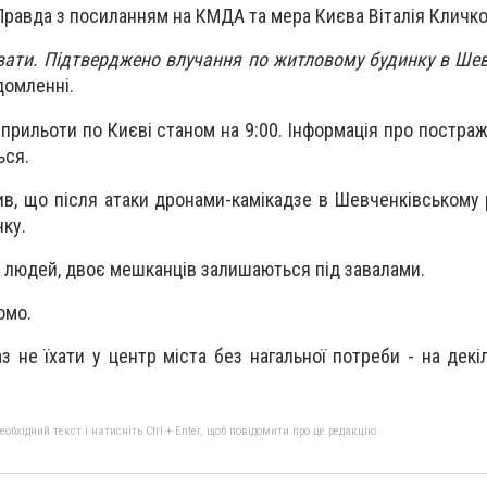
Правда з посиланням на КМДА та мера Києва Віталія Кличко
вати. Підтверджено влучання по житловому будинку в Ше
ідомленні.
прильоти по Києві станом на 9:00. Інформація про постраж
ься.
ив, що після атаки дронами-камікадзе в Шевченківському 
ку.
8 людей, двоє мешканців залишаються під завалами.
омо.
 не їхати у центр міста без нагальної потреби - на декі
бхідний текст і натисніть Ctrl + Enter, щоб повідомити про це редакцію