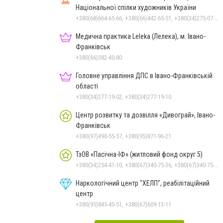
Національної спілки художників України
+380(68)664-65-66, +380(66)442-65-51, +380(34)275-07-97, +380(34)222-47-79
Медична практика Leleka (Лелека), м. Івано-
Франківськ
+380(66)382-40-80
Головне управління ДПС в Івано-Франківській
області
+380(34)277-19-02, +380(34)277-19-10
Центр розвитку та дозвілля «Дивограй», Івано-
Франківськ
+380(97)490-55-57, +380(95)871-96-21
ТзОВ «Пасічна-ІФ» (житловий фонд округ 5)
+380(34)254-41-10, +380(67)340-75-36, +380(67)340-75-26
Наркологічний центр "ХЕЛП", реабілітаційний
центр
+380(95)845-40-51, +380(67)609-13-11