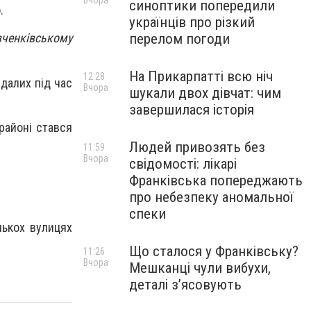
Вчора
синоптики попередили
.
українців про різкий
перелом погоди
вченківському
На Прикарпатті всю ніч
12:28
далих під час
Вчора
шукали двох дівчат: чим
завершилася історія
районі стався
Людей привозять без
11:59
Вчора
свідомості: лікарі
Франківська попереджають
про небезпеку аномальної
спеки
лькох вулицях
Що сталося у Франківську?
11:26
Вчора
Мешканці чули вибухи,
деталі з’ясовують