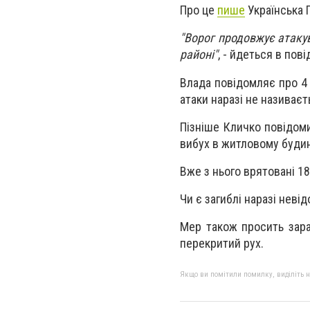
Про це
пише
Українська 
"Ворог продовжує атаку
районі"
, - йдеться в пов
Влада повідомляє про 4 
атаки наразі не називаєт
Пізніше Кличко повідом
вибух в житловому будин
Вже з нього врятовані 1
Чи є загиблі наразі невід
Мер також просить зараз
перекритий рух.
Якщо ви помітили помилку, виділіть нео