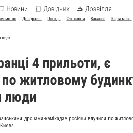
Новини
Довідник
Дозвілля
риємство
Довідкова
Погода
Фотозвіти
Вакансії
Карта міста
ми люди
ранці 4 прильоти, є
 по житловому будинку
и люди
 іранськими дронами-камікадзе росіяни влучили по житлов
 Києва.