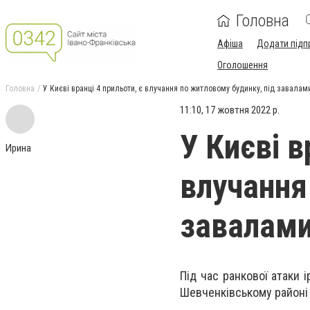
Головна
Афіша
Додати підп
Оголошення
Головна
У Києві вранці 4 прильоти, є влучання по житловому будинку, під завала
11:10, 17 жовтня 2022 р.
У Києві в
Ирина
влучання
завалам
Під час ранкової атаки
Шевченківському районі