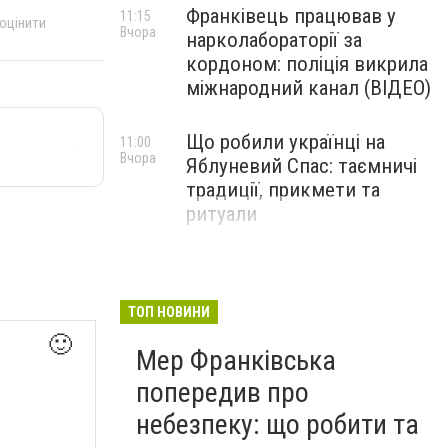
Франківець працював у
11:15
 оцінити
Вчора
нарколабораторії за
кордоном: поліція викрила
міжнародний канал (ВІДЕО)
Що робили українці на
11:00
Вчора
Яблуневий Спас: таємничі
традиції, прикмети та
ритуали
ТОП НОВИНИ
🙂
Мер Франківська
попередив про
небезпеку: що робити та