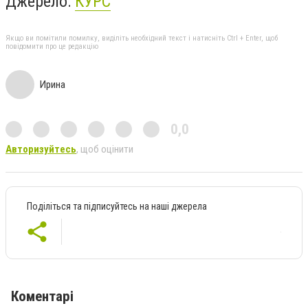
Джерело:
КУРС
Якщо ви помітили помилку, виділіть необхідний текст і натисніть Ctrl + Enter, щоб
повідомити про це редакцію
Ирина
0,0
Авторизуйтесь
, щоб оцінити
Поділіться та підписуйтесь на наші джерела
Коментарі