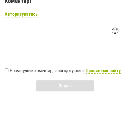
Коментарі
Авторизуватись
🙂
Розміщуючи коментар, я погоджуюся з
Правилами сайту
Додати