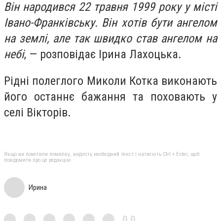
Він народився 22 травня 1999 року у місті
Івано-Франківську. Він хотів бути ангелом
на землі, але так швидко став ангелом на
небі
, — розповідає Ірина Лахоцька.
Рідні полеглого Миколи Котка виконають
його останнє бажання та поховають у
селі Вікторів.
Якщо ви помітили помилку, виділіть необхідний текст і натисніть Ctrl + Enter, щоб
повідомити про це редакцію
Ирина
0,0