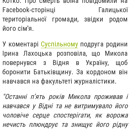
Котко. Про смерть воїна повідомили на
Facebook-сторінці Галицької
територіальної громади, звідки родом
його сім'я.
У коментарі
Суспільному
подруга родини
Ірина Лахоцька розповіла, що Микола
повернувся з Відня в Україну, щоб
боронити Батьківщину. За кордоном він
навчався на факультеті журналістики.
"Останні пʼять років Микола проживав і
навчався у Відні та не витримувало його
чоловіче серце спостерігати, як ворожа
нечисть плюндрує та знищує його рідну