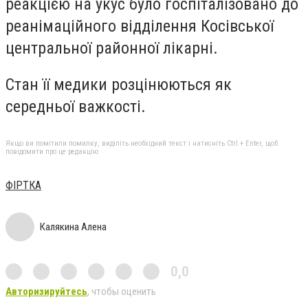
реакцією на укус було госпіталізовано до
реанімаційного відділення Косівської
центральної районної лікарні.
Стан її медики розцінюються як
середньої важкості.
Якщо ви помітили помилку, виділіть необхідний текст і натисніть Ctrl + Enter, щоб
повідомити про це редакцію
ФІРТКА
Калякина Алена
0,0
Авторизируйтесь
, чтобы оценить