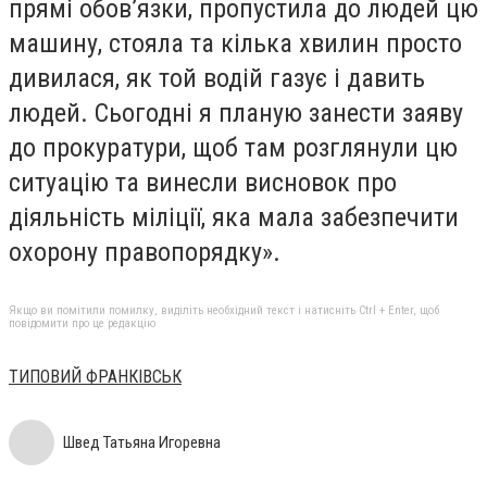
прямі обов’язки, пропустила до людей цю
машину, стояла та кілька хвилин просто
дивилася, як той водій газує і давить
людей. Сьогодні я планую занести заяву
до прокуратури, щоб там розглянули цю
ситуацію та винесли висновок про
діяльність міліції, яка мала забезпечити
охорону правопорядку».
Якщо ви помітили помилку, виділіть необхідний текст і натисніть Ctrl + Enter, щоб
повідомити про це редакцію
ТИПОВИЙ ФРАНКІВСЬК
Швед Татьяна Игоревна