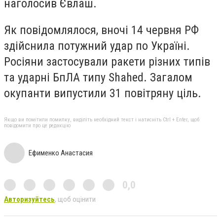
наголосив Євлаш.
Як повідомлялося, вночі 14 червня
РФ
здійснила потужний удар
по Україні
.
Росіяни застосували ракети різних типів
та ударні БпЛА типу Shahed. Загалом
окупанти випустили 31 повітряну ціль.
Якщо ви помітили помилку, виділіть необхідний текст і натисніть Ctrl + Enter, щоб
повідомити про це редакцію
Ефименко Анастасия
0,0
Авторизуйтесь
, щоб оцінити