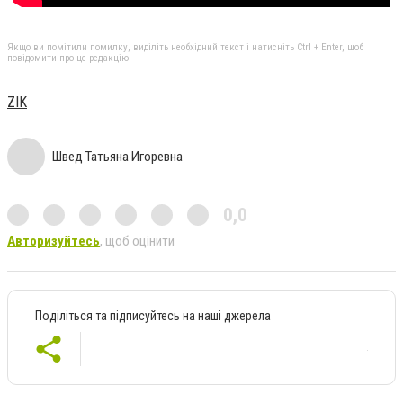
Якщо ви помітили помилку, виділіть необхідний текст і натисніть Ctrl + Enter, щоб
повідомити про це редакцію
ZIK
Швед Татьяна Игоревна
0,0
Авторизуйтесь
, щоб оцінити
Поділіться та підписуйтесь на наші джерела