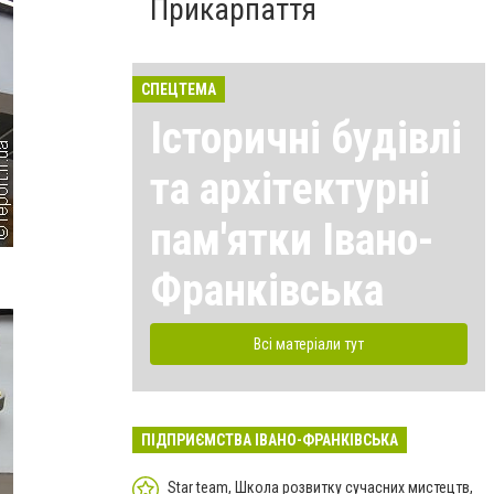
Прикарпаття
СПЕЦТЕМА
Історичні будівлі
та архітектурні
пам'ятки Івано-
Франківська
Всі матеріали тут
ПІДПРИЄМСТВА ІВАНО-ФРАНКІВСЬКА
Star team, Школа розвитку сучасних мистецтв,