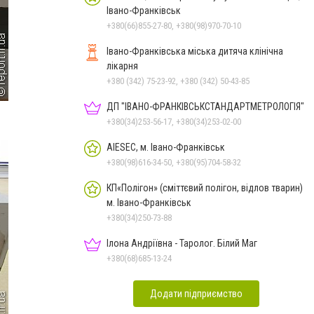
Івано-Франківськ
+380(66)855-27-80, +380(98)970-70-10
Івано-Франківська міська дитяча клінічна
лікарня
+380 (342) 75-23-92, +380 (342) 50-43-85
ДП "ІВАНО-ФРАНКІВСЬК­СТАНДАРТ­МЕТРОЛОГІЯ"
+380(34)253-56-17, +380(34)253-02-00
AIESEC, м. Івано-Франківськ
+380(98)616-34-50, +380(95)704-58-32
КП«Полігон» (сміттєвий полігон, відлов тварин)
м. Івано-Франківськ
+380(34)250-73-88
Ілона Андріївна - Таролог. Білий Маг
+380(68)685-13-24
Додати підприємство