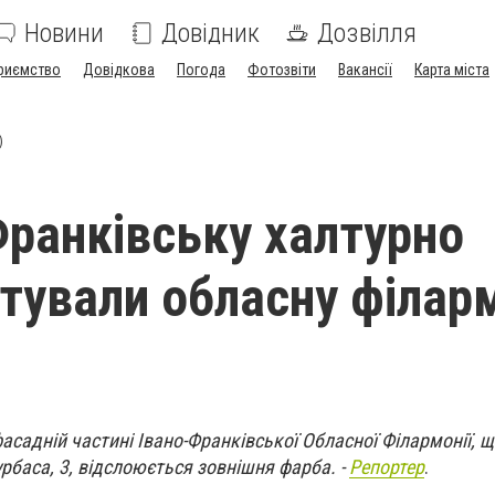
Новини
Довідник
Дозвілля
риємство
Довідкова
Погода
Фотозвіти
Вакансії
Карта міста
)
Франківську халтурно
тували обласну філар
фасадній частині Івано-Франківської Обласної Філармонії, 
урбаса, 3, відслоюється зовнішня фарба. -
Репортер
.