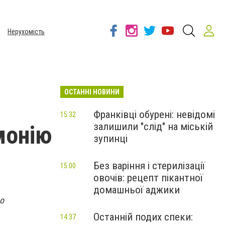
Нерухомість
ОСТАННІ НОВИНИ
Франківці обурені: невідомі
15:32
залишили "слід" на міській
монію
зупинці
Без варіння і стерилізації
15:00
овочів: рецепт пікантної
домашньої аджики
що
Останній подих спеки:
14:37