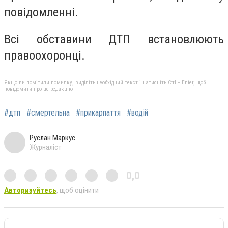
повідомленні.
Всі обставини ДТП встановлюють
правоохоронці.
Якщо ви помітили помилку, виділіть необхідний текст і натисніть Ctrl + Enter, щоб
повідомити про це редакцію
#дтп
#смертельна
#прикарпаття
#водій
Руслан Маркус
Журналіст
0,0
Авторизуйтесь
, щоб оцінити