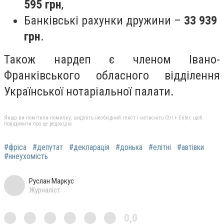
595 грн
,
Банківські рахунки дружини –
33 939
грн
.
Також нардеп є членом Івано-
Франківського обласного відділення
Української нотаріальної палати.
Якщо ви помітили помилку, виділіть необхідний текст і натисніть Ctrl + Enter, щоб
повідомити про це редакцію
#фріса
#депутат
#декларація
#донька
#елітні
#автівки
#ннеухомість
Руслан Маркус
Журналіст
0,0