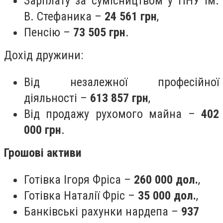
Зарплату за сумісництвом у ПНУ ім.
В. Стефаника –
24 561 грн
,
Пенсію –
73 505 грн
.
Дохід дружини:
Від незалежної професійної
діяльності –
613 857 грн
,
Від продажу рухомого майна –
402
000 грн
.
Грошові активи
Готівка Ігоря Фріса –
260 000 дол.
,
Готівка Наталії Фріс –
35 000 дол.
,
Банківські рахунки нардепа –
937