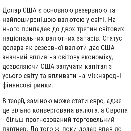
Долар США є основною резервною та
найпоширенішою валютою у світі. На
нього припадає до двох третин світових
національних валютних запасів. Статус
долара як резервної валюти дає США
значний вплив на світову економіку,
дозволяючи США залучати капітал з
усього світу та впливати на міжнародні
фінансові ринки.
В теорії, заміною може стати євро, адже
це вільно конвертована валюта, а Європа
- більш прогнозований торговельний
партнер. До того ж, поки долар впав до