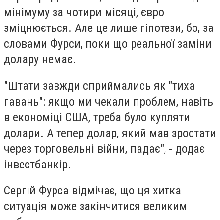
мінімуму за чотири місяці, євро
зміцнюється. Але це лише гіпотези, бо, за
словами Фурси, поки що реальної заміни
долару немає.
"Штати завжди сприймались як "тиха
гавань": якщо ми чекали проблем, навіть
в економіці США, треба було купляти
долари. А тепер долар, який мав зростати
через торговельні війни, падає", - додає
інвестбанкір.
Сергій Фурса відмічає, що ця хитка
ситуація може закінчитися великим