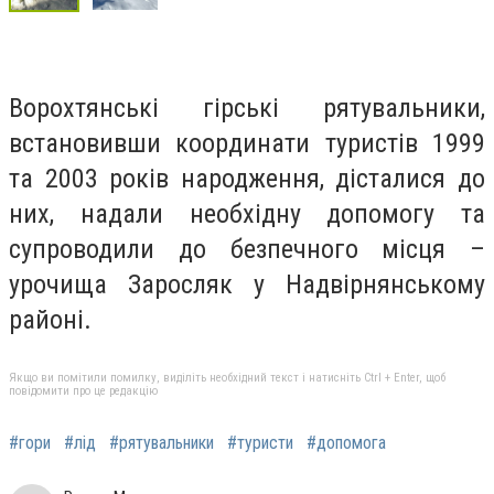
Ворохтянські гірські рятувальники,
встановивши координати туристів 1999
та 2003 років народження, дісталися до
них, надали необхідну допомогу та
супроводили до безпечного місця –
урочища Заросляк у Надвірнянському
районі.
Якщо ви помітили помилку, виділіть необхідний текст і натисніть Ctrl + Enter, щоб
повідомити про це редакцію
#гори
#лід
#рятувальники
#туристи
#допомога