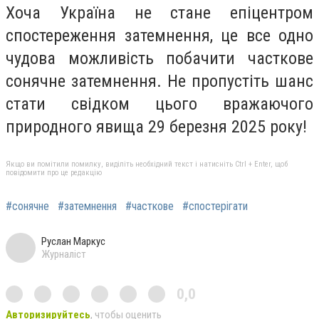
Хоча Україна не стане епіцентром
спостереження затемнення, це все одно
чудова можливість побачити часткове
сонячне затемнення. Не пропустіть шанс
стати свідком цього вражаючого
природного явища 29 березня 2025 року!
Якщо ви помітили помилку, виділіть необхідний текст і натисніть Ctrl + Enter, щоб
повідомити про це редакцію
#сонячне
#затемнення
#часткове
#спостерігати
Руслан Маркус
Журналіст
0,0
Авторизируйтесь
, чтобы оценить