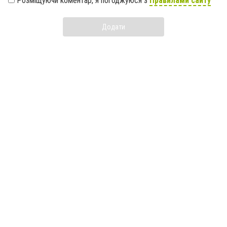
Розміщуючи коментар, я погоджуюся з
Правилами сайту
Додати