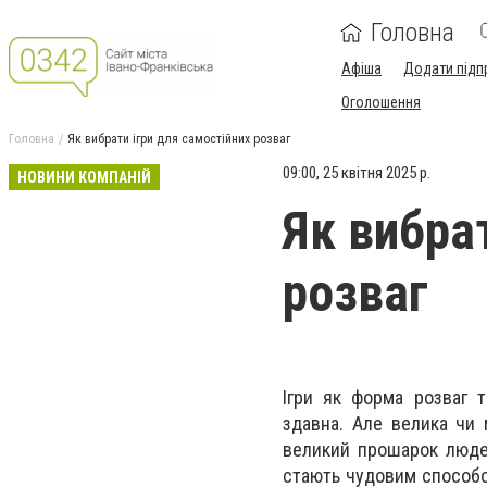
Головна
Афіша
Додати підп
Оголошення
Головна
Як вибрати ігри для самостійних розваг
09:00, 25 квітня 2025 р.
НОВИНИ КОМПАНІЙ
Як вибра
розваг
Ігри як форма розваг 
здавна. Але велика чи
великий прошарок людей
стають чудовим способом