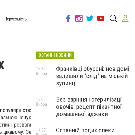
Нерухомість
ОСТАННІ НОВИНИ
х
Франківці обурені: невідомі
15:32
Вчора
залишили "слід" на міській
зупинці
Без варіння і стерилізації
15:00
Вчора
овочів: рецепт пікантної
 популярністю
домашньої аджики
уальною існує
тійні розваги
Останній подих спеки:
14:37
 цікавому. За