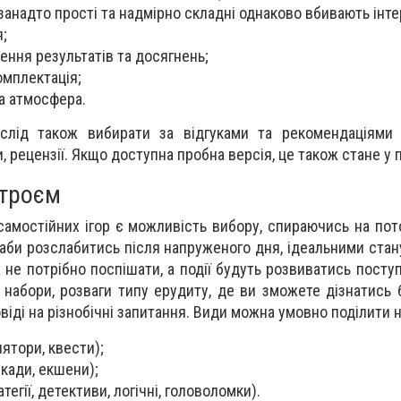
(занадто прості та надмірно складні однаково вбивають інте
;
ння результатів та досягнень;
комплектація;
та атмосфера.
лід також вибирати за відгуками та рекомендаціями к
рецензії. Якщо доступна пробна версія, це також стане у п
строєм
амостійних ігор є можливість вибору, спираючись на пот
 аби розслабитись після напруженого дня, ідеальними стан
 не потрібно поспішати, а події будуть розвиватись посту
набори, розваги типу ерудиту, де ви зможете дізнатись б
віді на різнобічні запитання. Види можна умовно поділити н
ятори, квести);
ркади, екшени);
тегії, детективи, логічні, головоломки).