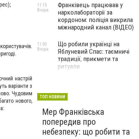
рес);
Франківець працював у
11:15
Вчора
нарколабораторії за
кордоном: поліція викрила
міжнародний канал (ВІДЕО)
Що робили українці на
11:00
ористувачів.
Вчора
Яблуневий Спас: таємничі
ригоді.
традиції, прикмети та
ритуали
очний настрій
уть варіанти з
пово. Чудовим
ТОП НОВИНИ
агато нового,
а:
Мер Франківська
попередив про
небезпеку: що робити та