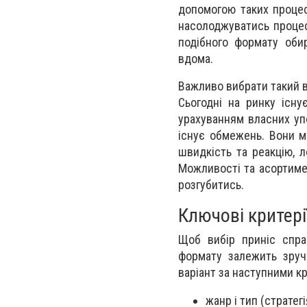
допомогою таких процес
насолоджуватись процес
подібного формату оби
вдома.
Важливо вибрати такий в
Сьогодні на ринку існу
урахуванням власних у
існує обмежень. Вони мо
швидкість та реакцію, л
Можливості та асортиме
розгубитись.
Ключові критері
Щоб вибір приніс спра
формату залежить зручн
варіант за наступними к
жанр і тип (стратег