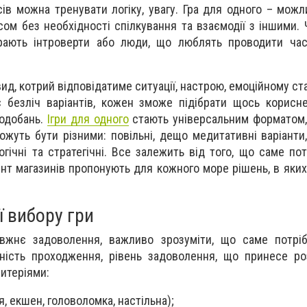
ів можна тренувати логіку, увагу. Гра для одного – можл
ом без необхідності спілкування та взаємодії з іншими. 
рають інтроверти або люди, що люблять проводити час
ид, котрий відповідатиме ситуації, настрою, емоційному ст
є безліч варіантів, кожен зможе підібрати щось корисн
подобань.
Ігри для одного
стають універсальним форматом,
жуть бути різними: повільні, дещо медитативні варіанти,
огічні та стратегічні. Все залежить від того, що саме по
нт магазинів пропонують для кожного море рішень, в яких
ї вибору гри
вжнє задоволення, важливо зрозуміти, що саме потрібн
ість проходження, рівень задоволення, що принесе роз
ритеріями:
ія, екшен, головоломка, настільна);