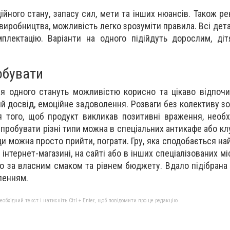
ійного стану, запасу сил, мети та інших нюансів. Також р
 виробництва, можливість легко зрозуміти правила. Всі дет
мплектацію. Варіанти на одного підійдуть дорослим, дітя
обувати
я одного стануть можливістю корисно та цікаво відпочи
й досвід, емоційне задоволення. Розваги без колективу зо
 того, щоб продукт викликав позитивні враження, необ
Спробувати різні типи можна в спеціальних антикафе або кл
ди можна просто прийти, пограти. Гру, яка сподобається на
 інтернет-магазині, на сайті або в інших спеціалізованих мі
 за власним смаком та рівнем бюджету. Вдало підібрана
ленням.
бхідний текст і натисніть Ctrl + Enter, щоб повідомити про це редакцію