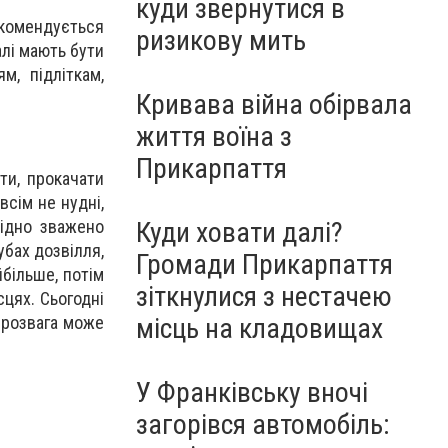
куди звернутися в
екомендується
ризикову мить
алі мають бути
м, підліткам,
Кривава війна обірвала
життя воїна з
Прикарпаття
ти, прокачати
всім не нудні,
Куди ховати далі?
хідно зважено
убах дозвілля,
Громади Прикарпаття
йбільше, потім
зіткнулися з нестачею
сцях. Сьогодні
місць на кладовищах
 розвага може
У Франківську вночі
загорівся автомобіль: