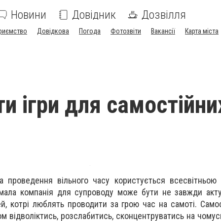
Новини
Довідник
Дозвілля
риємство
Довідкова
Погода
Фотозвіти
Вакансії
Карта міста
ти ігри для самостійни
та проведення вільного часу користується всесвітньою
 мала компанія для супроводу може бути не завжди акт
, котрі люблять проводити за грою час на самоті. Самос
 відволіктись, розслабитись, сконцентруватись на чомусь