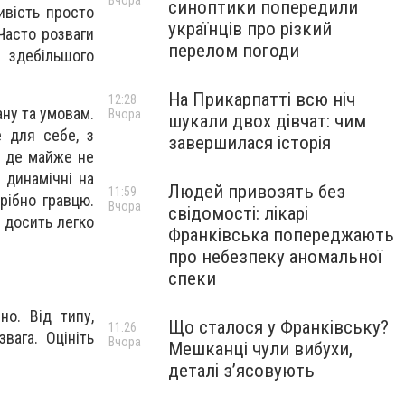
Вчора
синоптики попередили
ивість просто
українців про різкий
Часто розваги
перелом погоди
 здебільшого
На Прикарпатті всю ніч
12:28
ану та умовам.
Вчора
шукали двох дівчат: чим
е для себе, з
завершилася історія
 де майже не
 динамічні на
Людей привозять без
11:59
трібно гравцю.
Вчора
свідомості: лікарі
 досить легко
Франківська попереджають
про небезпеку аномальної
спеки
о. Від типу,
Що сталося у Франківську?
11:26
вага. Оцініть
Вчора
Мешканці чули вибухи,
деталі з’ясовують