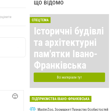
що відомо
 оцінити
СПЕЦТЕМА
Історичні будівлі
та архітектурні
пам'ятки Івано-
Франківська
Всі матеріали тут
🙂
ПІДПРИЄМСТВА ІВАНО-ФРАНКІВСЬКА
MasterZoo, Зоомаркет Пухнастих Особистостей