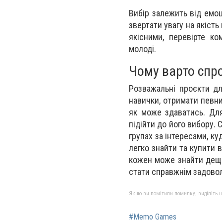
Вибір залежить від емоц
звертати увагу на якість
якісними, перевірте ко
молоді.
Чому варто спр
Розважальні проєкти дл
навички, отримати певни
як може здаватись. Для
підійти до його вибору. 
групах за інтересами, ку
легко знайти та купити в
кожен може знайти дещо
стати справжнім задово
Якщо ви помітили помилку, виділіть нео
#Memo Games