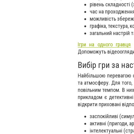
рівень складності 
час на проходження
можливість збереже
графіка, текстура, 
загальний настрій 
Ігри на одного гравця
с
Допоможуть відеоогляди, 
Вибір гри за на
Найбільшою перевагою с
та атмосферу. Для того,
повільним темпом. В них
прикладом є детективні 
відкрити приховані відпо
заспокійливі (симул
активні (пригоди, а
інтелектуальні (стра