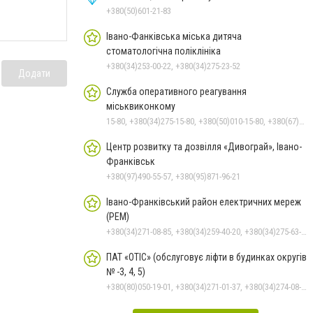
+380(50)601-21-83
Івано-Фанківська міська дитяча
стоматологічна поліклініка
+380(34)253-00-22, +380(34)275-23-52
Додати
Служба оперативного реагування
міськвиконкому
15-80, +380(34)275-15-80, +380(50)010-15-80, +380(67)010-15-80
Центр розвитку та дозвілля «Дивограй», Івано-
Франківськ
+380(97)490-55-57, +380(95)871-96-21
Івано-Франківський район електричних мереж
(РЕМ)
+380(34)271-08-85, +380(34)259-40-20, +380(34)275-63-09, +380(34)226-84-91
ПАТ «ОТІС» (обслуговує ліфти в будинках округів
№ -3, 4, 5)
+380(80)050-19-01, +380(34)271-01-37, +380(34)274-08-40