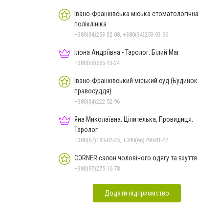
Івано-Франківська міська стоматологічна
поліклініка
+380(34)253-32-08, +380(34)253-03-96
Ілона Андріївна - Таролог. Білий Маг
+380(68)685-13-24
Івано-Франківський міський суд (Будинок
правосуддя)
+380(34)222-52-96
Яна Миколаївна. Цілителька, Провидиця,
Таролог
+380(67)183-02-35, +380(66)790-81-27
CORNER салон чоловічого одягу та взуття
+380(97)275-16-78
Додати підприємство