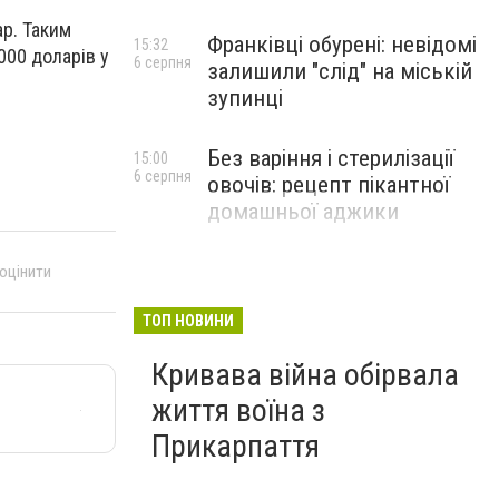
ар. Таким
Франківці обурені: невідомі
15:32
000 доларів у
6 серпня
залишили "слід" на міській
зупинці
Без варіння і стерилізації
15:00
6 серпня
овочів: рецепт пікантної
домашньої аджики
 оцінити
ТОП НОВИНИ
Кривава війна обірвала
життя воїна з
Прикарпаття