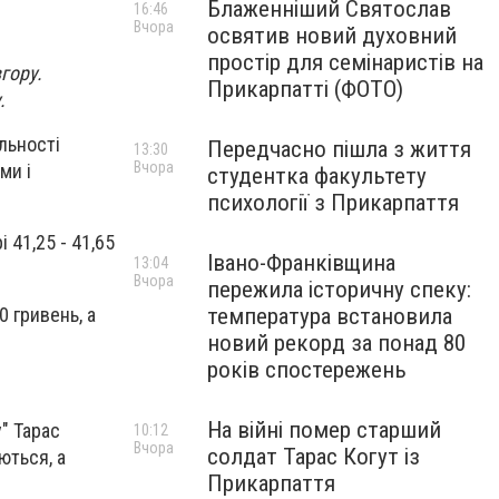
Блаженніший Святослав
16:46
Вчора
освятив новий духовний
простір для семінаристів на
гору.
Прикарпатті (ФОТО)
.
льності
Передчасно пішла з життя
13:30
Вчора
ми і
студентка факультету
психології з Прикарпаття
 41,25 - 41,65
Івано-Франківщина
13:04
Вчора
пережила історичну спеку:
0 гривень, а
температура встановила
новий рекорд за понад 80
років спостережень
На війні помер старший
" Тарас
10:12
Вчора
солдат Тарас Когут із
ються, а
Прикарпаття