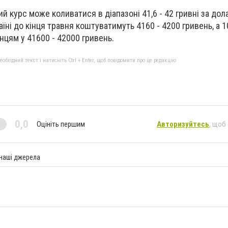
ий курс може коливатися в діапазоні 41,6 - 42 гривні за дол
аїні до кінця травня коштуватимуть 4160 - 4200 гривень, а 1
нцям у 41600 - 42000 гривень.
бхідний текст і натисніть Ctrl + Enter, щоб повідомити про це редакцію
0,0
Оцініть першим
Авторизуйтесь
, щоб
 наші джерела