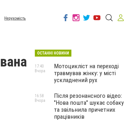
Нерухомість
ОСТАННІ НОВИНИ
івана
Мотоцикліст на переході
17:40
Вчора
травмував жінку: у місті
ускладнений рух
Після резонансного відео:
16:58
Вчора
"Нова пошта" шукає собаку
та звільнила причетних
працівників