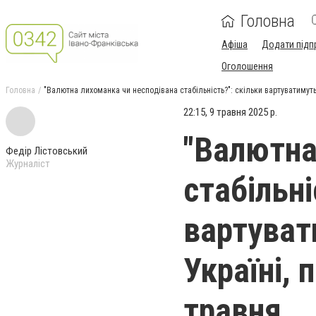
Головна
Афіша
Додати підп
Оголошення
Головна
"Валютна лихоманка чи несподівана стабільність?": скільки вартуватимуть 
22:15, 9 травня 2025 р.
"Валютна
Федір Лістовський
Журналіст
стабільні
вартуват
Україні, 
травня