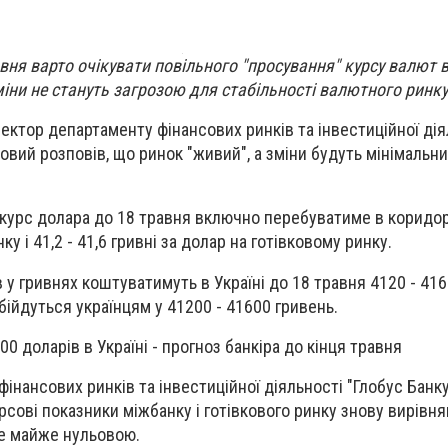
авня варто очікувати повільного "просування" курсу валют в
міни не стануть загрозою для стабільності валютного ринку
ректор департаменту фінансових ринків та інвестиційної дія
овий розповів, що ринок "живий", а зміни будуть мінімальни
 курс долара до 18 травня включно перебуватиме в коридорі
ку і 41,2 - 41,6 гривні за долар на готівковому ринку.
 у гривнях коштуватимуть в Україні до 18 травня 4120 - 416
бійдуться українцям у 41200 - 41600 гривень.
0 доларів в Україні - прогноз банкіра до кінця травня
інансових ринків та інвестиційної діяльності "Глобус Банку
сові показники міжбанку і готівкового ринку знову вирівня
де майже нульовою.