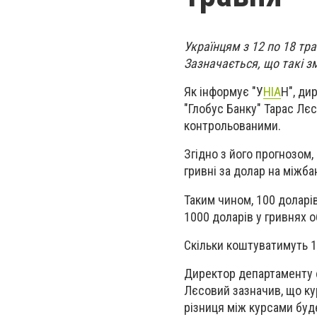
Українцям з 12 по 18 тр
Зазначається, що такі з
Як інформує "У
НІА
Н", ди
"Глобус Банку" Тарас Лєс
контрольованими.
Згідно з його прогнозом,
гривні за долар на міжбан
Таким чином, 100 доларів
1000 доларів у гривнях о
Скільки коштуватимуть 10
Директор департаменту ф
Лєсовий зазначив, що кур
різниця між курсами бу