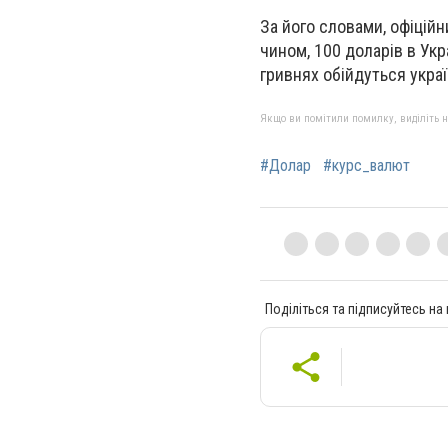
За його словами, офіційн
чином, 100 доларів в Укр
гривнях обійдуться украї
Якщо ви помітили помилку, виділіть нео
#Долар
#курс_валют
Поділіться та підписуйтесь на