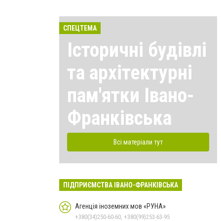
СПЕЦТЕМА
Історичні будівлі
та архітектурні
пам'ятки Івано-
Франківська
Всі матеріали тут
ПІДПРИЄМСТВА ІВАНО-ФРАНКІВСЬКА
Агенція іноземних мов «РУНА»
+380(34)250-60-60, +380(99)253-63-95