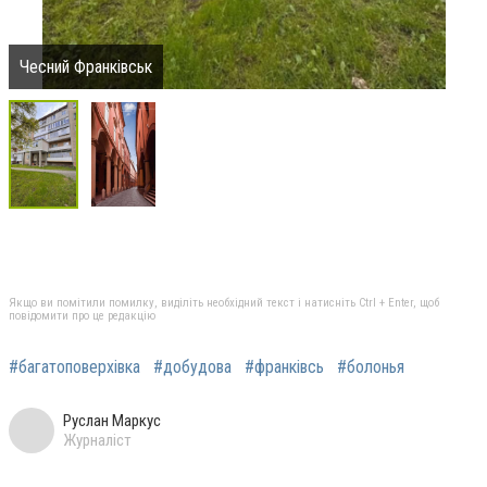
Чесний Франківськ
Якщо ви помітили помилку, виділіть необхідний текст і натисніть Ctrl + Enter, щоб
повідомити про це редакцію
#багатоповерхівка
#добудова
#франківсь
#болонья
Руслан Маркус
Журналіст