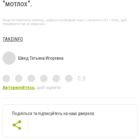
"мотлох".
Якщо ви помітили помилку, виділіть необхідний текст і натисніть Ctrl + Enter, щоб
повідомити про це редакцію
TAKEINFO
Швед Татьяна Игоревна
0,0
Авторизуйтесь
, щоб оцінити
Поділіться та підписуйтесь на наші джерела