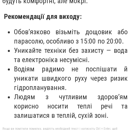
будуть комфортні, але мокрі.
Рекомендації для виходу:
Обов’язково візьміть дощовик або
парасолю, особливо з 15:00 по 20:00.
Уникайте техніки без захисту — вода
та електроніка несумісні.
Водіям радимо не поспішати й
уникати швидкого руху через ризик
гідропланування.
Людям з чутливим здоров’ям
корисно носити теплі речі та
залишатися в теплій, сухій зоні.
Якщо ви помітили помилку, виділіть необхідний текст і натисніть Ctrl + Enter, щоб