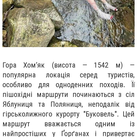
Гора Хом’як (висота — 1542 м) —
популярна локація серед туристів,
особливо для одноденних походів. Її
пішохідні маршрути починаються з сіл
Яблуниця та Поляниця, неподалік від
гірськолижного курорту "Буковель". Цей
маршрут вважається одним із
найпростіших у Ґорґанах і привертає