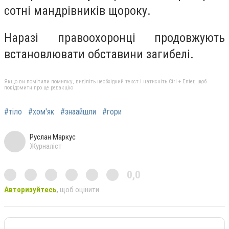
сотні мандрівників щороку.
Наразі правоохоронці продовжують
встановлювати обставини загибелі.
Якщо ви помітили помилку, виділіть необхідний текст і натисніть Ctrl + Enter, щоб
повідомити про це редакцію
#тіло
#хом'як
#знаайшли
#гори
Руслан Маркус
Журналіст
0,0
Авторизуйтесь
, щоб оцінити